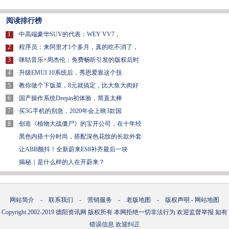
阅读排行榜
1
·
中高端豪华SUV的代表：WEY VV7，
2
·
程序员：来阿里才1个多月，真的吃不消了，
3
·
咪咕音乐×周杰伦：免费畅听引发的版权后时
4
·
升级EMUI 10系统后，秀恩爱靠这个技
5
·
教你做个下饭菜，8元就搞定，比大鱼大肉好
6
·
国产操作系统Deepin初体验，简直太棒
7
·
买5G手机的别急，2020年会上映3款国
8
·
创造《植物大战僵尸》的宝开公司，在十年经
·
黑色内搭十分时尚，搭配深色花纹的长款外套
·
让ABB颤抖！全新蔚来ES8补齐最后一块
·
揭秘｜是什么样的人在开蔚来？
网站简介
-
联系我们
-
营销服务
-
老版地图
-
版权声明
-
网站地图
Copyright.2002-2019
德阳资讯网
版权所有 本网拒绝一切非法行为 欢迎监督举报 如有
错误信息 欢迎纠正