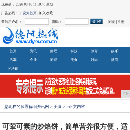
现在是：
2026-08-10 11:59:47 星期一
广告热线： |
设为首页
| 加入收藏
登陆用户名：
密码：
浏览
|
注册
首页
资讯
财经
科技
教育
娱乐
汽车
企业
游戏
美食
时尚
微商
区块链
广告
您现在的位置
德阳资讯网
>
美食
> >正文内容
可荤可素的炒烙饼，简单营养很方便，适