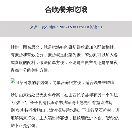
合晚餐来吃哦
来源：
发布时间：2019-12-30 11:51:08
阅读：1
炒饼，顾名思义，就是把烙好的饼切饼丝后加入配菜翻炒。
有素炒和荤炒之分，素炒就是配菜为素，荤炒则可以加入各
式喜欢的配料，做法简单方便，不论是当做主食还是早餐夜
宵都十分的美味方便。
炒饼由来出处已无史料考察，在山西长子县却有另一个叫法
为"炉卜"。长子县清代著名书法家冯士翘先生有篇诗描写
到"徒步特游发鸠山，漳河源头碧水翻。下山行至石哲村，进
宅解渴来打尖。主人端出待客饭，粗粮细做炉卜香。"所说的
炉卜正是炒饼。