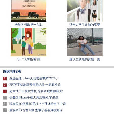
奔驰为何敢把一台2.
适合大学生参加的竞赛
叮~ “入学指南”拍
建议皮肤黑的女性：夏
阅读排行榜
1
·
深度生活，Jeep大切诺基带来7X24小
2
·
PPTV手机刷新预售新纪录 一周疯抢15
3
·
超高性价比旗舰手机 综合表现堪称逆天!
4
·
折叠屏iPhone手机无悬念曝光,苹果然
5
·
现在买4G还是5G手机？卢伟冰给出了中肯
6
·
魅族MX4首发评测:别争了看看真机如何