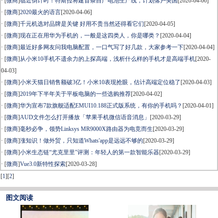
· [
微商
]
临近倒计时！特斯拉将建首条自产电池生产线，计划落户美国
[2020-04-06]
· [
微商
]
2020最火的语言
[2020-04-06]
· [
微商
]
千元机选对品牌是关键 好用不贵当然还得看它们
[2020-04-05]
· [
微商
]
现在正在用华为手机的，一般是这四类人，你是哪类？
[2020-04-04]
· [
微商
]
最近好多网友问我电脑配置，一口气写了好几款，大家参考一下
[2020-04-04]
· [
微商
]
从小米10手机不遗余力的上探高端，浅析什么样的手机才是高端手机
[2020-
04-03]
· [
微商
]
小米天猫日销售额破3亿！小米10表现抢眼，估计高端定位稳了
[2020-04-03]
· [
微商
]
2019年下半年关于平板电脑的一些选购推荐
[2020-04-02]
· [
微商
]
华为宣布7款旗舰适配EMUI10.188正式版系统，有你的手机吗？
[2020-04-01]
· [
微商
]
AUD文件怎么打开播放「苹果手机微信语音消息」
[2020-03-29]
· [
微商
]
毫秒必争，领势Linksys MR9000X路由器为电竞而生
[2020-03-29]
· [
微商
]
涨知识！做外贸，只知道Whats'app是远远不够的
[2020-03-29]
· [
微商
]
小米生态链“尤克里里”评测：年轻人的第一款智能乐器
[2020-03-29]
· [
微商
]
Vue3.0新特性探索
[2020-03-28]
[
1
]
[
2
]
图文阅读