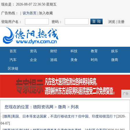
现在是：
2026-08-07 22:36:50 星期五
广告热线： |
设为首页
| 加入收藏
登陆用户名：
密码：
浏览
|
注册
首页
资讯
财经
科技
教育
娱乐
汽车
企业
游戏
美食
时尚
微商
区块链
广告
您现在的位置：
德阳资讯网
>
微商
> 列表
· [
微商
]
美国、日本等发达国家，不流行移动支付？但中国、印度却很流行？
[2020-
04-07]