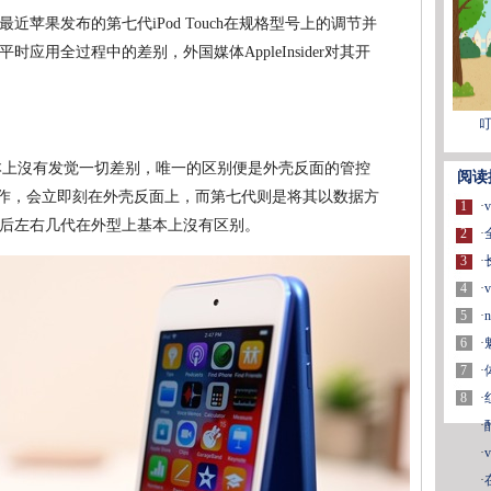
苹果发布的第七代iPod Touch在规格型号上的调节并
应用全过程中的差别，外国媒体AppleInsider对其开
叮
外型上基本上沒有发觉一切差别，唯一的区别便是外壳反面的管控
阅读
织协作，会立即刻在外壳反面上，而第七代则是将其以数据方
1
·
后左右几代在外型上基本上沒有区别。
2
·
3
·
4
·
5
·
n
6
·
7
·
8
·
·
·
·