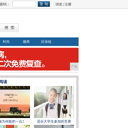
密码：
浏览
|
注册
时尚
微商
区块链
广告
阅读
驰为何敢把一台2.
适合大学生参加的竞赛