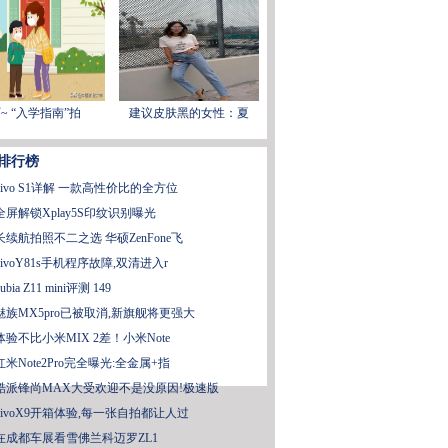
~ “入学指南”拍
建议皮肤黑的女性：夏
排行榜
vivo S1详解 一款高性价比的全方位
全屏解锁Xplay5S印纹识别曝光
长续航拍照不二之选 华硕ZenFone飞
vivoY81s手机程序故障,双清进入r
ubia Z11 mini评测 149
魅族MX5pro已被取消,新旗舰将更强大
体验不比小米MIX 2差！小米Note
红米Note2Pro完全曝光:全金属+指
酷派锋尚MAX大受欢迎不是没原因!极速版
vivoX9开箱体验,每一张自拍都让人过
在成都车展看雪佛兰科迈罗ZL1