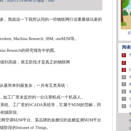
2020-11-19 06:08:33
阅读：1491
多。我就说一下我所认同的一些物联网行业重量级玩家的
叮
erdeen, Machina Research, IBM, oneM2M等。
阅读
a Research的研究报告中的图。
1
·
2
·
3
·
4
·
5
·
从最简单到最复杂，一共有五类系统：
6
·
，如工厂里未监控的一台注塑机或一个机器人。
7
·
系统、工厂里的SCADA系统等，它属于M2M的范畴，同
8
·
联网的初级阶段。
·
联网空调M2M平台、某品牌的血糖仪的血糖监测M2M平台
·
ntranet of Things。
·