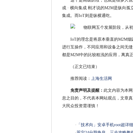
这个是高级阶段，也就是很多人说的
成 · 横向集成 刚才说的M2M是纵向
集成。而IoT则是纵横通吃。
IoT的理念是将原本垂直的M2M
进行互操作，不同应用和设备之间无缝
都是M2M中的比较粗浅的应用，离真正
（正文已结束）
推荐阅读：
上海生活网
免责声明及提醒：
此文内容为本网
息之目的，不代表本网站观点，文章真
大民众投资需谨慎！
·
「技术向」安卓手机root超
·
苏宁24分期免息，三步攻略教你花7