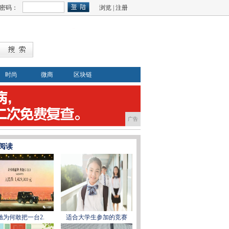
密码：
浏览
|
注册
时尚
微商
区块链
广告
阅读
驰为何敢把一台2.
适合大学生参加的竞赛