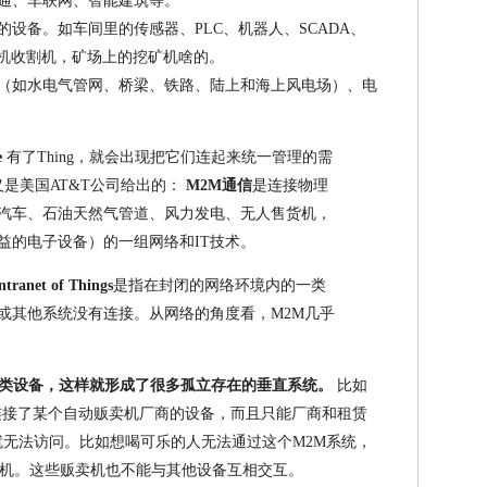
通、车联网、智能建筑等。
设备。如车间里的传感器、PLC、机器人、SCADA、
种机收割机，矿场上的挖矿机啥的。
（如水电气管网、桥梁、铁路、陆上和海上风电场）、电
e
有了Thing，就会出现把它们连起来统一管理的需
义是美国AT&T公司给出的：
M2M通信
是连接物理
汽车、石油天然气管道、风力发电、无人售货机，
益的电子设备）的一组网络和IT技术。
ntranet of Things
是指在封闭的网络环境内的一类
或其他系统没有连接。从网络的角度看，M2M几乎
特点是连接同类设备，这样就形成了很多孤立存在的垂直系统。
比如
连接了某个自动贩卖机厂商的设备，而且只能厂商和租赁
就无法访问。比如想喝可乐的人无法通过这个M2M系统，
机。这些贩卖机也不能与其他设备互相交互。