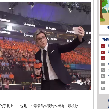
叮
阅读
1
·
2
·
3
·
4
·
5
·
6
·
7
·
8
·
·
·
的手机上——也是一个最最能体现制作者有一颗机敏
·