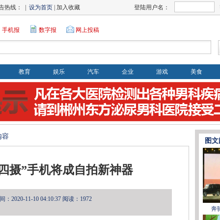
告热线： |
设为首页
| 加入收藏
登陆用户名：
手机报
数字报
网上投稿
教育
娱乐
汽车
企业
游戏
美食
内容
图文
四摄”手机将成自拍新神器
2020-11-10 04:10:37
阅读：1972
奔