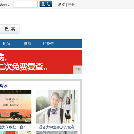
密码：
浏览
|
注册
时尚
微商
区块链
广告
阅读
驰为何敢把一台2.
适合大学生参加的竞赛