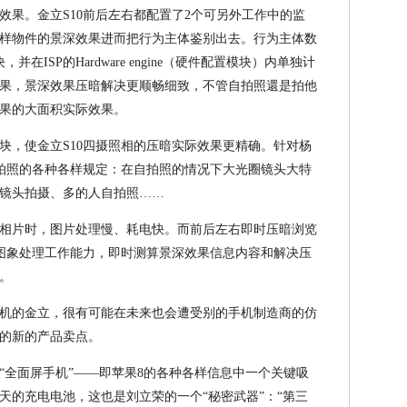
效果。金立S10前后左右都配置了2个可另外工作中的监
样物件的景深效果进而把行为主体鉴别出去。行为主体数
在ISP的Hardware engine（硬件配置模块）内单独计
果，景深效果压暗解决更顺畅细致，不管自拍照還是拍他
果的大面积实际效果。
块，使金立S10四摄照相的压暗实际效果更精确。针对杨
自拍照的各种各样规定：在自拍照的情况下大光圈镜头大特
镜头拍摄、多的人自拍照……
相片时，图片处理慢、耗电快。而前后左右即时压暗浏览
劲图象处理工作能力，即时测算景深效果信息内容和解决压
。
机的金立，很有可能在未来也会遭受别的手机制造商的仿
的新的产品卖点。
“全面屏手机”——即苹果8的各种各样信息中一个关键吸
天的充电电池，这也是刘立荣的一个“秘密武器”：“第三