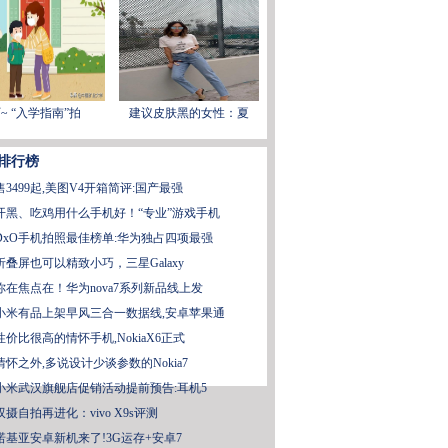
~ “入学指南”拍
建议皮肤黑的女性：夏
排行榜
售3499起,美图V4开箱简评:国产最强
开黑、吃鸡用什么手机好！“专业”游戏手机
DxO手机拍照最佳榜单:华为独占四项最强
折叠屏也可以精致小巧，三星Galaxy
你在焦点在！华为nova7系列新品线上发
小米有品上架早风三合一数据线,安卓苹果通
性价比很高的情怀手机,NokiaX6正式
情怀之外,多说设计少谈参数的Nokia7
小米武汉旗舰店促销活动提前预告:耳机5
双摄自拍再进化：vivo X9s评测
诺基亚安卓新机来了!3G运存+安卓7