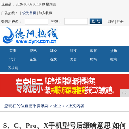
现在是：
2026-08-06 06:10:20 星期四
广告热线： |
设为首页
| 加入收藏
登陆用户名：
密码：
浏览
|
注册
首页
资讯
财经
科技
教育
娱乐
汽车
企业
游戏
美食
时尚
微商
区块链
广告
您现在的位置
德阳资讯网
>
企业
> >正文内容
S、C、Pro、X手机型号后缀啥意思 如何