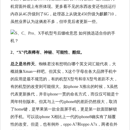
机背面外观上有所体现。更多看不见的东西改变还包括运行
内存从4G升级到了6G，处理器上从骁龙450升级为麒麟710，
虽然业界认为这俩差不多，但毕竟后者更新一些。
2、“X”代表稀有、神秘、可能性、酷炫。
总之是吊炸天
。
蜘蛛君没有想明白哪个英文词汇能代表，大
概就像Xman一样吧。但其实，X这个字母在各大品牌手机中
的应用是最不规范的，有的机型X型号和非X型号差距不大，
有的机型的改变则可能很大。如iphone X推出的时候，X虽然
代表更新换代，并非iphone一贯的命名方式，而仅仅可能是十
周年特别版本。但其与上一代iphone8的差距仍然很大，取消
了home键，是苹果第一款全面屏手机，更是第一款面部解锁
的手机。可以说iphone X相比上一代的iphone8确实有了颠覆
性的改变。但是，也有例外，oppo A7和oppo A7x，两者在外