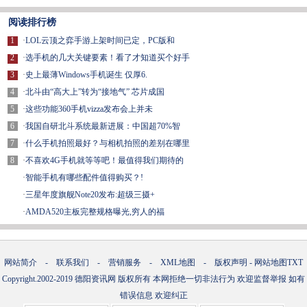
阅读排行榜
1
·
LOL云顶之弈手游上架时间已定，PC版和
2
·
选手机的几大关键要素！看了才知道买个好手
3
·
史上最薄Windows手机诞生 仅厚6.
4
·
北斗由“高大上”转为“接地气” 芯片成国
5
·
这些功能360手机vizza发布会上并未
6
·
我国自研北斗系统最新进展：中国超70%智
7
·
什么手机拍照最好？与相机拍照的差别在哪里
8
·
不喜欢4G手机就等等吧！最值得我们期待的
·
智能手机有哪些配件值得购买？!
·
三星年度旗舰Note20发布:超级三摄+
·
AMDA520主板完整规格曝光,穷人的福
网站简介
-
联系我们
-
营销服务
-
XML地图
-
版权声明
-
网站地图
TXT
Copyright.2002-2019
德阳资讯网
版权所有 本网拒绝一切非法行为 欢迎监督举报 如有
错误信息 欢迎纠正