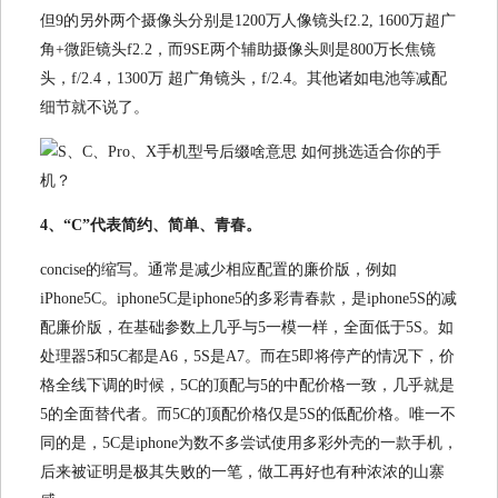
但9的另外两个摄像头分别是1200万人像镜头f2.2, 1600万超广
角+微距镜头f2.2，而9SE两个辅助摄像头则是800万长焦镜
头，f/2.4，1300万 超广角镜头，f/2.4。其他诸如电池等减配
细节就不说了。
4、“C”代表简约、简单、青春。
concise的缩写。通常是减少相应配置的廉价版，例如
iPhone5C。iphone5C是iphone5的多彩青春款，是iphone5S的减
配廉价版，在基础参数上几乎与5一模一样，全面低于5S。如
处理器5和5C都是A6，5S是A7。而在5即将停产的情况下，价
格全线下调的时候，5C的顶配与5的中配价格一致，几乎就是
5的全面替代者。而5C的顶配价格仅是5S的低配价格。唯一不
同的是，5C是iphone为数不多尝试使用多彩外壳的一款手机，
后来被证明是极其失败的一笔，做工再好也有种浓浓的山寨