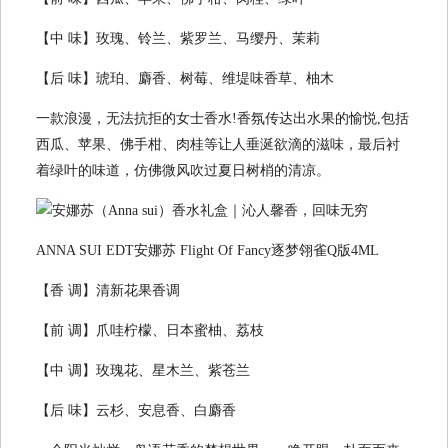
【中 味】玫瑰、铃兰、紫罗兰、马缨丹、茉莉
【后 味】琥珀、麝香、树莓、维堤味香草、柚木
一款浪漫，无法抗拒的女士香水!香氛传达出水果的愉悦,包括
西瓜、苹果、佛手柑、肉桂等让人垂涎欲滴的滋味，最后衬
着绿叶的味道，仿佛微风吹过夏日树梢的清凉。
ANNA SUI EDT安娜苏 Flight Of Fancy逐梦翎雀Q版4ML
【香 调】清新花果香调
【前 调】爪哇柠檬、日本蜜柚、荔枝
【中 调】玫瑰花、星木兰、紫苍兰
【后 味】云杉、安息香、白麝香