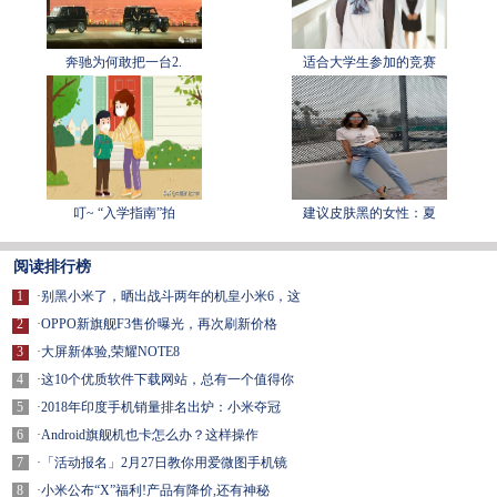
奔驰为何敢把一台2.
适合大学生参加的竞赛
叮~ “入学指南”拍
建议皮肤黑的女性：夏
阅读排行榜
1
·
别黑小米了，晒出战斗两年的机皇小米6，这
2
·
OPPO新旗舰F3售价曝光，再次刷新价格
3
·
大屏新体验,荣耀NOTE8
4
·
这10个优质软件下载网站，总有一个值得你
5
·
2018年印度手机销量排名出炉：小米夺冠
6
·
Android旗舰机也卡怎么办？这样操作
7
·
「活动报名」2月27日教你用爱微图手机镜
8
·
小米公布“X”福利!产品有降价,还有神秘