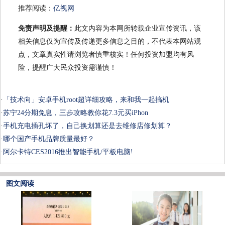
推荐阅读：
亿视网
免责声明及提醒：
此文内容为本网所转载企业宣传资讯，该
相关信息仅为宣传及传递更多信息之目的，不代表本网站观
点，文章真实性请浏览者慎重核实！任何投资加盟均有风
险，提醒广大民众投资需谨慎！
·
「技术向」安卓手机root超详细攻略，来和我一起搞机
·
苏宁24分期免息，三步攻略教你花7.3元买iPhon
·
手机充电插孔坏了，自己换划算还是去维修店修划算？
·
哪个国产手机品牌质量最好？
·
阿尔卡特CES2016推出智能手机/平板电脑!
图文阅读