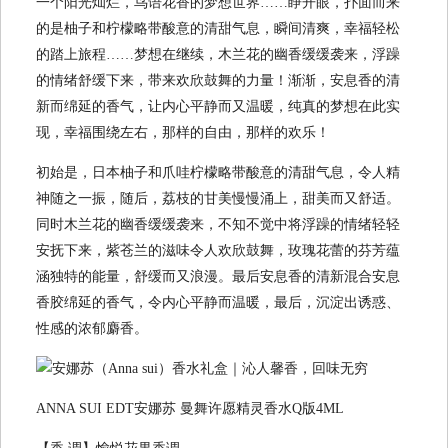
一个阳光灿烂，鸟语花香的梦想世界……睁开眼，扑面而来
的是柚子和柠檬略带酸意的清甜气息，瞬间清爽，幸福轻松
的踏上旅程……梦想在继续，木兰花的幽香缓缓袭来，浮躁
的情绪舒缓下来，带来欢欣鼓舞的力量！渐渐，安息香的清
新而绵延的香气，让内心平静而又温暖，纯真的梦想在此实
现，幸福围绕左右，那样的自由，那样的欢乐！
初始是，日本柚子和爪哇柠檬略带酸意的清甜气息，令人精
神随之一振，随后，荔枝的甘美慢慢涌上，甜美而又舒适。
同时木兰花的幽香缓缓袭来，不知不觉中将浮躁的情绪轻轻
安抚下来，紫苍兰的滋味令人欢欣鼓舞，玫瑰花蕾的芬芳蕴
涵独特的能量，舒缓而又浪漫。最后安息香的清新混合安息
香胶绵延的香气，令内心平静而温暖，最后，沉淀出诱惑、
性感的浓郁麝香。
ANNA SUI EDT安娜苏 曼舞许愿精灵香水Q版4ML