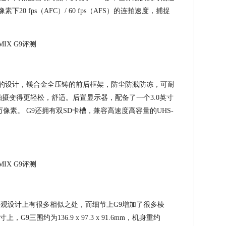
素下20 fps（AFC）/ 60 fps（AFS）的连拍速度，捕捉
可靠的设计，镁合金全压铸的前后框架，防尘防溅防冻，可耐
拍摄变得更轻松，舒适。后置显示器，配备了一个3.0英寸
像素。 G9还拥有双SD卡槽，兼容高速度高容量的UHS-
外观设计上有很多相似之处，而细节上G9增加了很多棱
三围约为136.9 x 97.3 x 91.6mm，机身重约