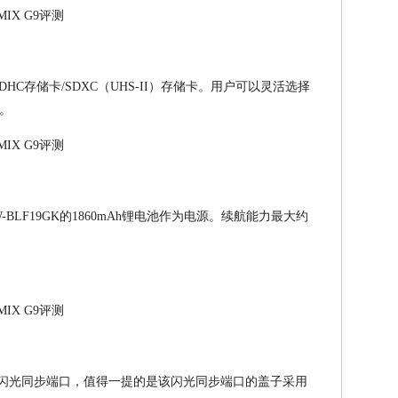
SDHC存储卡/SDXC（UHS-II）存储卡。用户可以灵活选择
。
W-BLF19GK的1860mAh锂电池作为电源。续航能力最大约
具备闪光同步端口，值得一提的是该闪光同步端口的盖子采用