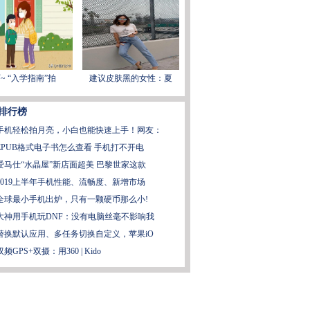
~ “入学指南”拍
建议皮肤黑的女性：夏
排行榜
手机轻松拍月亮，小白也能快速上手！网友：
EPUB格式电子书怎么查看 手机打不开电
爱马仕“水晶屋”新店面超美 巴黎世家这款
2019上半年手机性能、流畅度、新增市场
全球最小手机出炉，只有一颗硬币那么小!
大神用手机玩DNF：没有电脑丝毫不影响我
替换默认应用、多任务切换自定义，苹果iO
双频GPS+双摄：用360 | Kido