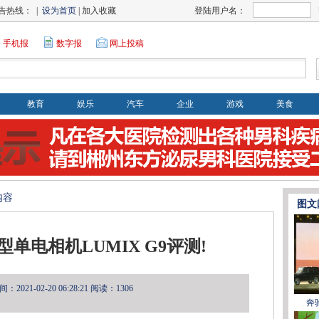
告热线： |
设为首页
| 加入收藏
登陆用户名：
手机报
数字报
网上投稿
教育
娱乐
汽车
企业
游戏
美食
内容
图文
单电相机LUMIX G9评测!
2021-02-20 06:28:21
阅读：1306
奔