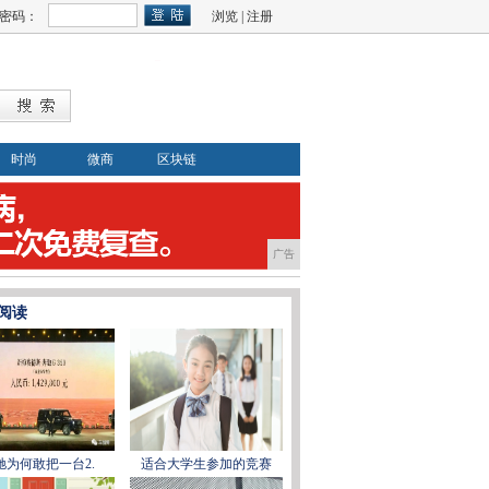
密码：
浏览
|
注册
时尚
微商
区块链
广告
阅读
驰为何敢把一台2.
适合大学生参加的竞赛