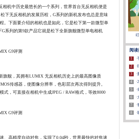
反相机中历史最悠长的一个系列，世界首台无反相机便是
了松下无反相机的发展历程，G系列的新机发布也总是意味
程。下面要介绍的相机也是如此，它是松下第一款微型单
下G系列的第9款产品它就是松下全新旗舰微型单电相机
叮
阅读
1
·
2
·
3
·
机新旗舰，其拥有LUMIX 无反相机历史上的最高图像质
4
·
ve MOS传感器，使图像分辨率，色彩层次再次得到提升。
5
·
式，可直接在相机中生成JPEG / RAW格式，等效8000
6
·
7
·
8
·
速、高精度自动对焦，实现了0.04秒，世界最快的对焦速