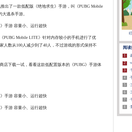
腾讯推出了一款低配版《绝地求生》手游，叫《PUBG Mobile
快的大逃杀手游。
叮
BG Mobile LITE》针对内存较小的手机进行了优
人数从100人减少到了40人，不过游戏的形式保持不
阅读
1
·
2
·
Play商店下载一试，看看这款低配置版本的《PUBG》手游体
3
·
4
·
5
·
6
·
7
·
8
·