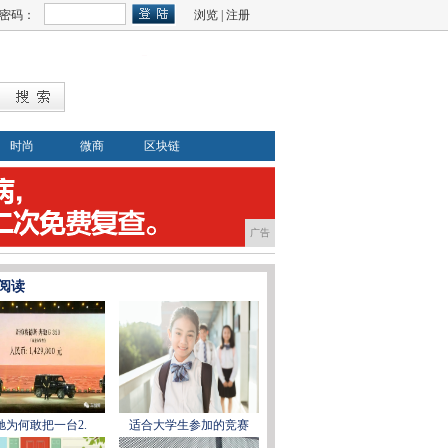
密码：
浏览
|
注册
时尚
微商
区块链
广告
阅读
驰为何敢把一台2.
适合大学生参加的竞赛