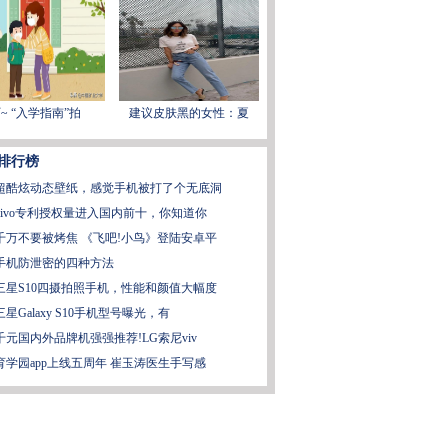
~ “入学指南”拍
建议皮肤黑的女性：夏
排行榜
超酷炫动态壁纸，感觉手机被打了个无底洞
vivo专利授权量进入国内前十，你知道你
千万不要被烤焦 《飞吧!小鸟》登陆安卓平
手机防泄密的四种方法
三星S10四摄拍照手机，性能和颜值大幅度
三星Galaxy S10手机型号曝光，有
千元国内外品牌机强强推荐!LG索尼viv
育学园app上线五周年 崔玉涛医生手写感