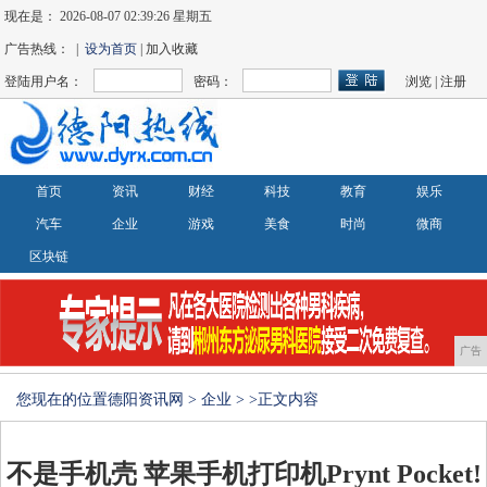
现在是：
2026-08-07 02:39:27 星期五
广告热线： |
设为首页
| 加入收藏
登陆用户名：
密码：
浏览
|
注册
首页
资讯
财经
科技
教育
娱乐
汽车
企业
游戏
美食
时尚
微商
区块链
广告
您现在的位置
德阳资讯网
>
企业
> >正文内容
不是手机壳 苹果手机打印机Prynt Pocket!