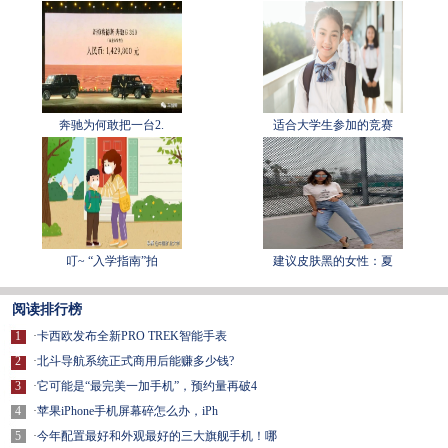
奔驰为何敢把一台2.
适合大学生参加的竞赛
叮~ “入学指南”拍
建议皮肤黑的女性：夏
阅读排行榜
1
·
卡西欧发布全新PRO TREK智能手表
2
·
北斗导航系统正式商用后能赚多少钱?
3
·
它可能是“最完美一加手机”，预约量再破4
4
·
苹果iPhone手机屏幕碎怎么办，iPh
5
·
今年配置最好和外观最好的三大旗舰手机！哪