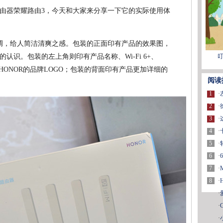
由器荣耀路由3，今天和大家来分享一下它的实际使用体
调，给人简洁清爽之感。包装的正面印有产品的效果图，
叮
认识。包装的左上角则印有产品名称、Wi-Fi 6+、
HONOR的品牌LOGO；包装的背面印有产品更加详细的
阅读
1
·
2
·
3
·
4
·
5
·
6
·
7
·
8
·
·
·
·