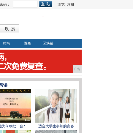
密码：
浏览
|
注册
时尚
微商
区块链
广告
阅读
驰为何敢把一台2.
适合大学生参加的竞赛