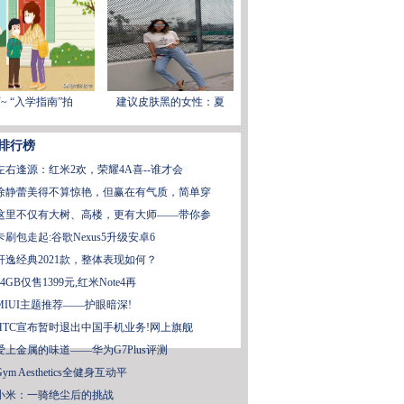
~ “入学指南”拍
建议皮肤黑的女性：夏
排行榜
左右逢源：红米2欢，荣耀4A喜--谁才会
徐静蕾美得不算惊艳，但赢在有气质，简单穿
这里不仅有大树、高楼，更有大师——带你参
卡刷包走起:谷歌Nexus5升级安卓6
轩逸经典2021款，整体表现如何？
64GB仅售1399元,红米Note4再
MIUI主题推荐——护眼暗深!
HTC宣布暂时退出中国手机业务!网上旗舰
爱上金属的味道——华为G7Plus评测
Gym Aesthetics全健身互动平
小米：一骑绝尘后的挑战