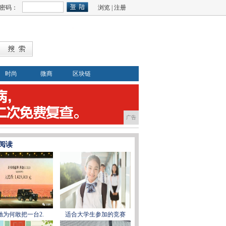
密码：
浏览
|
注册
时尚
微商
区块链
广告
阅读
驰为何敢把一台2.
适合大学生参加的竞赛