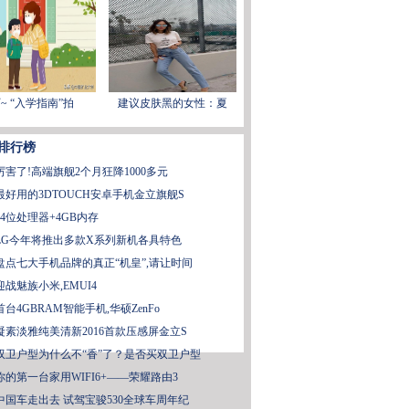
~ “入学指南”拍
建议皮肤黑的女性：夏
排行榜
厉害了!高端旗舰2个月狂降1000多元
最好用的3DTOUCH安卓手机金立旗舰S
64位处理器+4GB内存
LG今年将推出多款X系列新机各具特色
盘点七大手机品牌的真正“机皇”,请让时间
迎战魅族小米,EMUI4
首台4GBRAM智能手机,华硕ZenFo
凝素淡雅纯美清新2016首款压感屏金立S
双卫户型为什么不“香”了？是否买双卫户型
你的第一台家用WIFI6+——荣耀路由3
中国车走出去 试驾宝骏530全球车周年纪