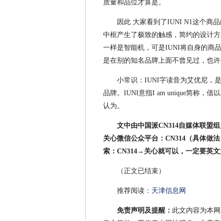
质量和品位才算是。
因此 大家看到了IUNI N1这个
中框产生了极致的触感，简约的设计方
一样是智能机，可是IUNI将自身的
是在别的知名品牌上面不曾见过，也许
小常识：IUNI字读音为艾优尼
品牌。IUNI意指I am unique
认为。
文中由中国派CN314自媒体联
关心微信公众平台：CN314（具体做
索：CN314→关心就可以，一定要英
（正文已结束）
推荐阅读：
天津信息网
免责声明及提醒：
此文内容为本网