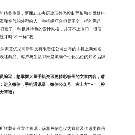
商品的精美质量，两面2.5D夹层玻璃外壳控制面板和金属材料
案和空气的外型给人一种机缘巧合但是不全一样的觉得，
商品打造了一种极具特色的设计风格，并算不上冷门，但便
这才叫“不一样”吧。
，是深圳艾优尼高新科技有限责任公司公布的手机上新知名
简称，借以表述商品、客户与生活都应是填满个性化品位的知名品牌
盟组员编写，想掌握大量手机资讯更精彩纷呈的文章内容，请
法：进入微信→手机通讯录→微信公众号→右上方“﹢”→检
文大写哦）
所转载企业宣传资讯，该相关信息仅为宣传及传递更多信