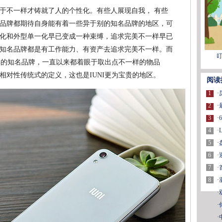
于不一样才铸就了人的个性化。有些人展现自我， 有些
品牌都期待自身能有着一些异于别的知名品牌的地区，可
化和外型单一化早已变成一种束缚，追求完美不一样早已
知名品牌都是有工作能力、有资产去追求完美不一样。而
叮
一样的知名品牌，一直以来都着眼于取出点不一样的物品
相对性传统式的定义，这也是IUNI更为宝贵的地区。
阅读
1
·
2
·
3
·
4
·
5
·
6
·
7
·
8
·
·
·
·