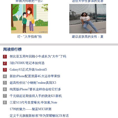
奔驰为何敢把一台2.
适合大学生参加的竞赛
叮~ “入学指南”拍
建议皮肤黑的女性：夏
阅读排行榜
1
·
努比亚五周年回顾小牛成长为“大牛”了吗
2
·
3款i76500U笔记本如何选
3
·
GalaxyS5正式升级Android5
4
·
新款iPhone配置泄露4G大运存苹果惊
5
·
超高性价比“小钢炮”realme真我X5
6
·
纯黑版iPhone7要长这样你会给它打多
7
·
千元级起近期值得入手的骁龙821新机
8
·
三星S11代号首度曝光:毕加索,Note
·
1799的魅力——魅蓝MX5评测
·
定义千元旗舰新标准?华为荣耀畅玩5X有话