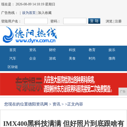
现在是：
2026-08-09 14:18:20 星期日
广告热线： |
设为首页
| 加入收藏
登陆用户名：
密码：
浏览
|
注册
首页
资讯
财经
科技
教育
娱乐
汽车
企业
游戏
美食
时尚
微商
区块链
广告
您现在的位置
德阳资讯网
>
资讯
> >正文内容
IMX400黑科技满满 但好照片到底跟啥有