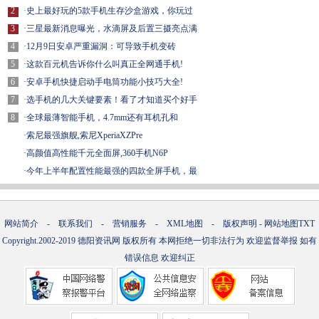
2
·
史上最好玩的5款手机生存沙盒游戏，你玩过
3
·
三星最新消息曝光，水滴屏及后置三摄亮点满
4
·
12月9日安卓严重漏洞：可导致手机变砖
5
·
这款百元机告诉你什么叫真正全网通手机!
6
·
安卓手机快捷启动手电筒功能小技巧大全!
7
·
选手机的几大关键要素！看了才知道买个好手
8
·
全球最薄智能手机，4.7mm还有耳机孔和
·
索尼最强旗舰,索尼XperiaXZPre
·
高颜值高性能千元全面屏,360手机N6P
·
今年上半年配置性能最强的四款全屏手机，最
网站简介
-
联系我们
-
营销服务
-
XML地图
-
版权声明
-
网站地图
TXT
Copyright.2002-2019
德阳资讯网
版权所有 本网拒绝一切非法行为 欢迎监督举报 如有
错误信息 欢迎纠正