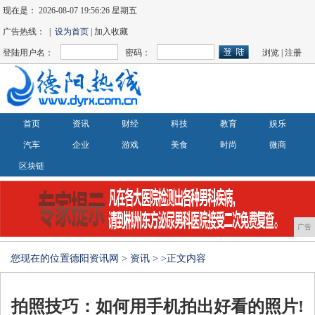
现在是：
2026-08-07 19:56:26 星期五
广告热线： |
设为首页
| 加入收藏
登陆用户名：
密码：
浏览
|
注册
首页
资讯
财经
科技
教育
娱乐
汽车
企业
游戏
美食
时尚
微商
区块链
广告
您现在的位置
德阳资讯网
>
资讯
> >正文内容
拍照技巧：如何用手机拍出好看的照片!