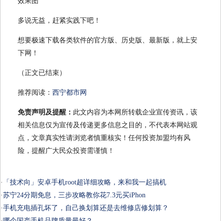
效果图
多说无益，赶紧实践下吧！
想要极速下载各类软件的官方版、历史版、最新版，就上安
下网！
（正文已结束）
推荐阅读：
西宁都市网
免责声明及提醒：
此文内容为本网所转载企业宣传资讯，该
相关信息仅为宣传及传递更多信息之目的，不代表本网站观
点，文章真实性请浏览者慎重核实！任何投资加盟均有风
险，提醒广大民众投资需谨慎！
·
「技术向」安卓手机root超详细攻略，来和我一起搞机
·
苏宁24分期免息，三步攻略教你花7.3元买iPhon
·
手机充电插孔坏了，自己换划算还是去维修店修划算？
·
哪个国产手机品牌质量最好？