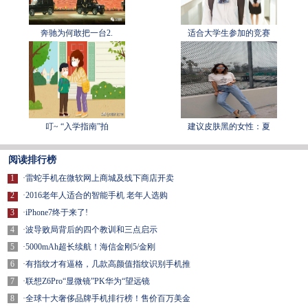
奔驰为何敢把一台2.
适合大学生参加的竞赛
叮~ “入学指南”拍
建议皮肤黑的女性：夏
阅读排行榜
1
·
雷蛇手机在微软网上商城及线下商店开卖
2
·
2016老年人适合的智能手机 老年人选购
3
·
iPhone7终于来了!
4
·
波导败局背后的四个教训和三点启示
5
·
5000mAh超长续航！海信金刚5/金刚
6
·
有指纹才有逼格，几款高颜值指纹识别手机推
7
·
联想Z6Pro“显微镜”PK华为“望远镜
8
·
全球十大奢侈品牌手机排行榜！售价百万美金