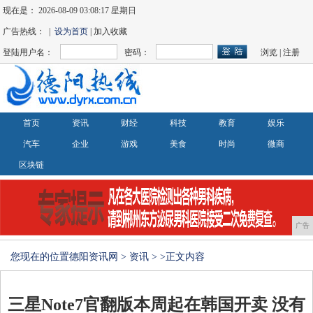
现在是：
2026-08-09 03:08:17 星期日
广告热线： |
设为首页
| 加入收藏
登陆用户名：
密码：
浏览
|
注册
首页
资讯
财经
科技
教育
娱乐
汽车
企业
游戏
美食
时尚
微商
区块链
广告
您现在的位置
德阳资讯网
>
资讯
> >正文内容
三星Note7官翻版本周起在韩国开卖 没有