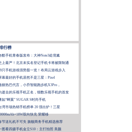
排行榜
奇酷手机青春版发布：大神Note3处境尴
史上最严！北京未实名登记手机卡将被限制通
39只手机游戏强势股一览！布局云游戏步入
屏幕最好的手机居然不是三星：Pixel
迪丽热巴代言，小乔智能跑步机X3Pro，
为逝去的乐视手机正名，细数乐视手机的首发
薄如“蝉翼” SUGAR S时尚手机
台湾市场热销手机榜单 20 强出炉！三星
20000mAh+18W双向快充 荣耀移
春节送礼机不可失 旗舰商务手机精选推荐
一图看四摄手机金立S10：主打拍照 美颜