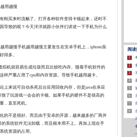
有刚买来时流畅了。打开各种软件变得卡顿起来，还时不
因导致的呢？今天洋洋就跟小伙伴们讲述一下手机为什么
手机越用越慢主要发生在安卓手机上，iphone虽
阅读
好得多。
1
·
2
·
，而虚拟机就容易生成垃圾而且比较吃内存。随着手机软件的
3
·
这样严重占用了cpu和内存资源。导致手机越用越卡。
4
·
论上来说可自动杀死后台应用回收内存，但是java在杀应
5
·
就导致了玩游戏一会会的卡顿。如果手机的硬件不是很高的
6
·
重，直至死机。
7
·
8
·
化的不是很好。而且由于安卓的开源，越来越多的厂商并
·
大量的系统软件无法卸载，而且根本用不上。再加上现在手
·
系统资源的占用。
·