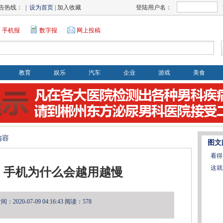
告热线： |
设为首页
| 加入收藏
登陆用户名：
手机报
数字报
网上投稿
教育
娱乐
汽车
企业
游戏
美食
内容
图文
看得
这就
：手机为什么会越用越慢
2020-07-09 04:16:43
阅读：578