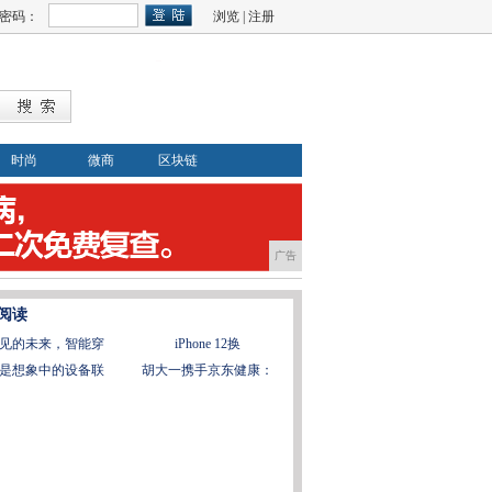
密码：
浏览
|
注册
时尚
微商
区块链
广告
阅读
见的未来，智能穿
iPhone 12换
是想象中的设备联
胡大一携手京东健康：