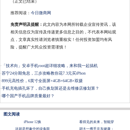
（正文已结束）
推荐阅读：
今日微商网
免责声明及提醒：
此文内容为本网所转载企业宣传资讯，该
相关信息仅为宣传及传递更多信息之目的，不代表本网站观
点，文章真实性请浏览者慎重核实！任何投资加盟均有风
险，提醒广大民众投资需谨慎！
·
「技术向」安卓手机root超详细攻略，来和我一起搞机
·
苏宁24分期免息，三步攻略教你花7.3元买iPhon
·
899元高性价，6英寸全面屏+4GB+64GB+双摄
·
手机充电插孔坏了，自己换划算还是去维修店修划算？
·
哪个国产手机品牌质量最好？
图文阅读
iPhone 12换
看得见的未来，智能穿
这就是想象中的设备联
胡大一携手京东健康：