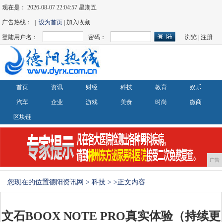
现在是：
2026-08-07 22:04:58 星期五
广告热线： |
设为首页
| 加入收藏
登陆用户名：
密码：
浏览
|
注册
首页
资讯
财经
科技
教育
娱乐
汽车
企业
游戏
美食
时尚
微商
区块链
广告
您现在的位置
德阳资讯网
>
科技
> >正文内容
文石BOOX NOTE PRO真实体验（持续更