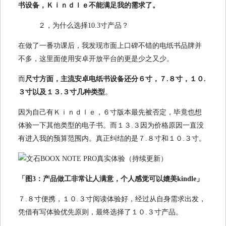
书设备，Ｋｉｎｄｌｅ不能满足我的需求了。
２，为什么选择10.3寸产品？
在做了一番功课后，我发现市面上口碑不错的电纸书品牌并
不多，这里面使用安卓开放平台的更是少之又少。
而
尺寸方面，主流安卓电纸书设备还分６寸，７.８寸，１０.
３寸以及１３.３寸几种类型
。
因为自己有Ｋｉｎｄｌｅ，６寸版本最先被否定，毕竟也想
体验一下其他类型的电子书。而１３.３因为价格原因一直没
有进入我的预算范围内。真正纠结的是７.８寸和１０.３寸。
「图3：产品做工非常让人满意，个人感觉可以媲美kindle」
７.８寸便携，１０.３寸阅读体验好，经过从自身需求出发，
凭借有写体验优先原则，最终选择了１０.３寸产品。