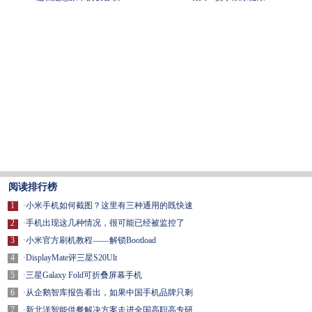
阅读排行榜
1
·
小米手机如何截图？这里有三种通用的既快速
2
·
手机出现这几种情况，很可能已经被监控了
3
·
小米官方刷机教程——解锁Bootload
4
·
DisplayMate评三星S20Ult
5
·
三星Galaxy Fold可折叠屏幕手机
6
·
从企鹅智库报告看出，如果中国手机品牌只剩
7
·
新北洋智能供餐解决方案走进全国高职高专研