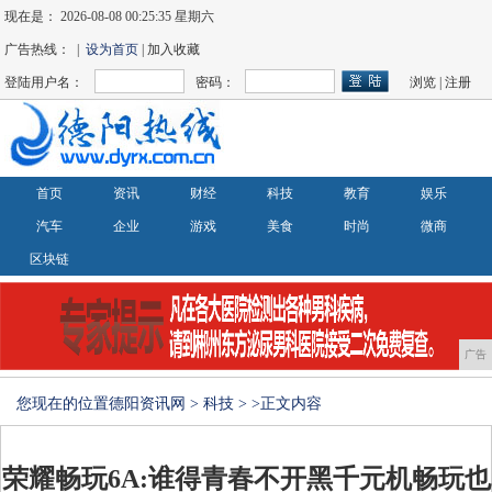
现在是：
2026-08-08 00:25:36 星期六
广告热线： |
设为首页
| 加入收藏
登陆用户名：
密码：
浏览
|
注册
首页
资讯
财经
科技
教育
娱乐
汽车
企业
游戏
美食
时尚
微商
区块链
广告
您现在的位置
德阳资讯网
>
科技
> >正文内容
荣耀畅玩6A:谁得青春不开黑千元机畅玩也