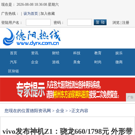
现在是：
2026-08-08 18:36:08 星期六
广告热线： |
设为首页
| 加入收藏
登陆用户名：
密码：
浏览
|
注册
首页
资讯
财经
科技
教育
娱乐
汽车
企业
游戏
美食
时尚
微商
区块链
广告
您现在的位置
德阳资讯网
>
企业
> >正文内容
vivo发布神机Z1：骁龙660/1798元 外形带