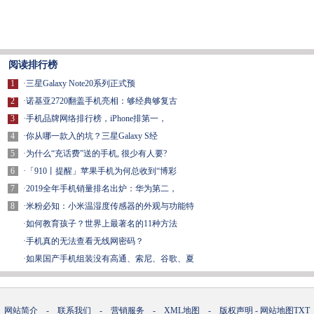
阅读排行榜
1
·
三星Galaxy Note20系列正式预
2
·
诺基亚2720翻盖手机亮相：够经典够复古
3
·
手机品牌网络排行榜，iPhone排第一，
4
·
你从哪一款入的坑？三星Galaxy S经
5
·
为什么“充话费”送的手机, 很少有人要?
6
·
「910丨提醒」苹果手机为何总收到“博彩
7
·
2019全年手机销量排名出炉：华为第二，
8
·
米粉必知：小米温湿度传感器的外观与功能特
·
如何教育孩子？世界上最著名的11种方法
·
手机真的无法查看无线网密码？
·
如果国产手机组装没有高通、索尼、谷歌、夏
网站简介
-
联系我们
-
营销服务
-
XML地图
-
版权声明
-
网站地图
TXT