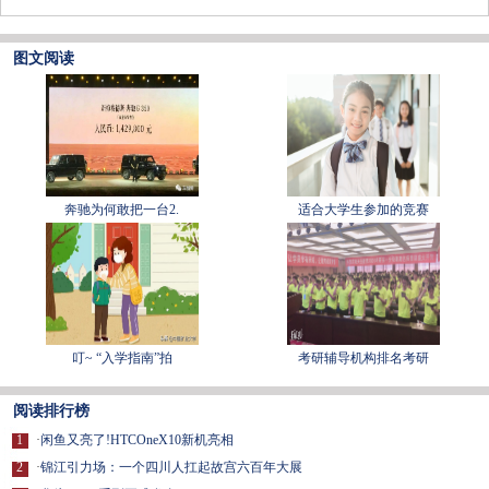
图文阅读
奔驰为何敢把一台2.
适合大学生参加的竞赛
叮~ “入学指南”拍
考研辅导机构排名考研
阅读排行榜
1
·
闲鱼又亮了!HTCOneX10新机亮相
2
·
锦江引力场：一个四川人扛起故宫六百年大展