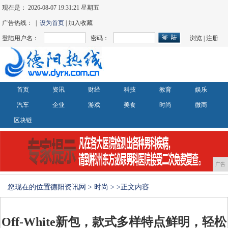
现在是：
2026-08-07 19:31:21 星期五
广告热线： |
设为首页
| 加入收藏
登陆用户名：
密码：
浏览
|
注册
首页
资讯
财经
科技
教育
娱乐
汽车
企业
游戏
美食
时尚
微商
区块链
广告
您现在的位置
德阳资讯网
>
时尚
> >正文内容
Off-White新包，款式多样特点鲜明，轻松