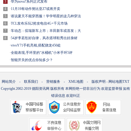
3
·
华为nova7系列正式发布
4
·
11月19有动作努比亚Z7或将开卖
5
·
谁说夏天不能穿西服！学学明星的这几种穿法
6
·
TCL发布乐玩2抢攻电信4G+千元市场
7
·
车动态：缤瑞新车上市；丰田新车或首发；大
8
·
54岁李若彤好自律，风衣搭球鞋秀出好身材
·
vivoY71手机亮相,搭配骁龙450处
·
全能表现,手环里的“水桶机”小米手环5评
·
智能开关的优点你知多少？
网站简介
-
联系我们
-
营销服务
-
XML地图
-
版权声明
-
网站地图
TXT
Copyright.2002-2019
德阳资讯网
版权所有 本网拒绝一切非法行为 欢迎监督举报 如有
错误信息 欢迎纠正