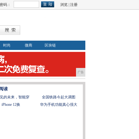
密码：
浏览
|
注册
时尚
微商
区块链
广告
阅读
见的未来，智能穿
全国铁路今起大调图
iPhone 12换
华为手机功能真心强大