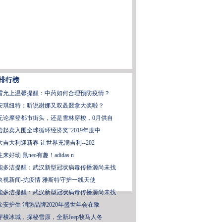
排行榜
雷允上温馨提醒：中药如何合理预防疫情？
安琪纽特：听说谢娜又双叒叕拿大奖啦？
无论摩登都市街头，还是雪林穿梭，0月供自
拾起卖入围全球循环经济奖“2019年度中
大吉大利迎新春 让世界充满吉利--202
生来好动 鼠neo有趣！adidas n
能多洁提醒：武汉新型冠状病毒传播源尚未找
央视新闻-抗疫情 雅斯特守护一线天使
能多洁提醒：武汉新型冠状病毒传播源尚未找
众安护生 消防品牌2020年盛世年会在豫
穿梭冰城，探秘雪原，全新Jeep牧马人冬