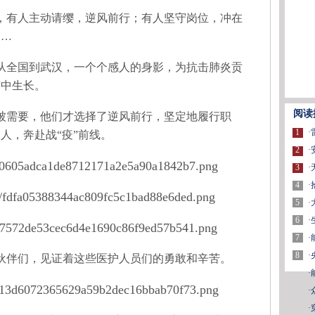
有人主动请缨，逆风前行；有人坚守岗位，冲在
……
全国到武汉，一个个感人的身影，为抗击肺炎贡
市中生长。
阅读
需要，他们才选择了逆风前行，坚定地履行职
1
·
人，奔赴战“疫”前线。
2
·
3
·
4
·
5
·
6
·
7
·
8
·
伴们，见证着这些医护人员们的勇敢和辛苦。
·
·
·