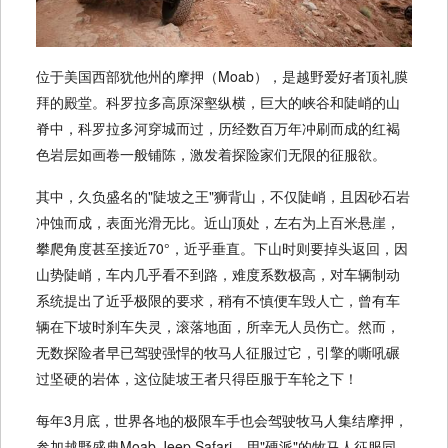
位于美国西部犹他州的摩押（Moab），是越野爱好者顶礼膜
拜的殿堂。科罗拉多高原深壑纵横，巨大的峡谷和陡峭的山
脊中，科罗拉多河穿城而过，历经数百万年冲刷而成的红褐
色岩层如画卷一般铺陈，激发着探险家们无限的征服欲。
其中，久负盛名的"陡坡之王"狮背山，不仅陡峭，且因砂石岩
冲蚀而成，表面光滑无比。近山顶处，左右为上百米悬崖，
攀爬角度甚至接近70°，近乎垂直。下山时则要掉头返回，因
山势陡峭，车内几乎看不到路，难度系数极高，对车辆制动
系统提出了近乎极限的要求，稍有不慎便车毁人亡，曾有车
辆在下坡时刹车失灵，滚落地面，所幸无人员伤亡。然而，
无数探险者早已驾驶强悍的牧马人征服过它，引擎的嘶吼碾
过坚硬的岩体，这位陡坡王者只得臣服于车轮之下！
每年3月底，世界各地的极限车手也会驾驶牧马人集结摩押，
参加越野盛典Moab Jeep Safari，用"硬派"的牧马人征服同