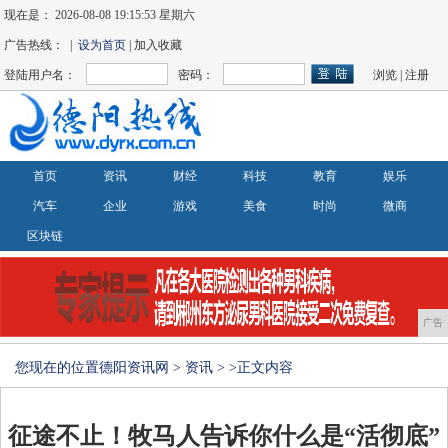
现在是：
2026-08-08 19:15:53 星期六
广告热线： |
设为首页
| 加入收藏
登陆用户名：
密码：
浏览
|
注册
首页
资讯
财经
科技
教育
娱乐
汽车
企业
游戏
美食
时尚
微商
区块链
广告
您现在的位置
德阳资讯网
>
资讯
> >正文内容
征途不止！牧马人告诉你什么是“活彻底”