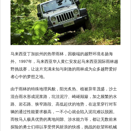
马来西亚丁加奴州的热带雨林，因极端的越野环境名扬海
外。1997年，马来西亚华人黄仁安发起马来西亚国际雨林越
野挑战赛，让这片充满未知与刺激的雨林成为众多越野爱好
者心中的梦想之地。
由于雨林的特殊地理风貌，阳光炙热、植被异常茂盛，沙土
混合雨水形成泥浆路，坑洼泥泞、崎岖颠簸，加之频繁的水
路、岩石路、狭窄路段、高低起伏的地势，在这里穿行对车
辆的通过性能要求极高，一不小心就会陷入泥坑难以脱困。
而牧马人极具优势的离地间隙、涉水能力等，都让无数前来
探险的勇士们得以享受劈风斩浪的快感，挑战的欲望和机械