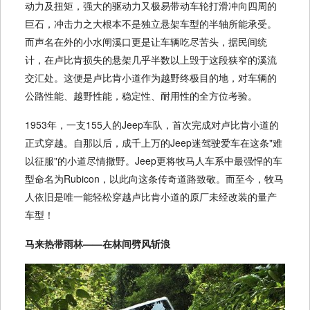
动力及扭矩，强大的驱动力又极易带动车轮打滑冲向四周的
巨石，冲击力之大根本不是独立悬架车型的半轴所能承受。
而声名在外的小水闸溪口更是让车辆吃尽苦头，据民间统
计，在卢比肯损失的悬架几乎半数以上毁于这段狭窄的溪流
交汇处。这便是卢比肯小道作为越野终极目的地，对车辆的
公路性能、越野性能，稳定性、耐用性的全方位考验。
1953年，一支155人的Jeep车队，首次完成对卢比肯小道的
正式穿越。自那以后，成千上万的Jeep迷驾驶爱车在这条"难
以征服"的小道尽情撒野。Jeep更将牧马人车系中最强悍的车
型命名为Rubicon，以此向这条传奇道路致敬。而至今，牧马
人依旧是唯一能轻松穿越卢比肯小道的原厂未经改装的量产
车型！
马来热带雨林——在林间劈风斩浪