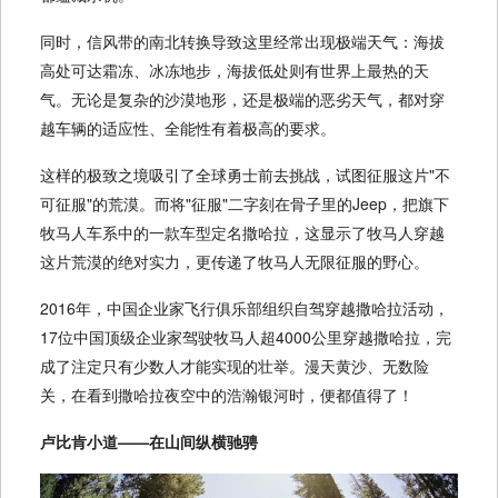
同时，信风带的南北转换导致这里经常出现极端天气：海拔
高处可达霜冻、冰冻地步，海拔低处则有世界上最热的天
气。无论是复杂的沙漠地形，还是极端的恶劣天气，都对穿
越车辆的适应性、全能性有着极高的要求。
这样的极致之境吸引了全球勇士前去挑战，试图征服这片"不
可征服"的荒漠。而将"征服"二字刻在骨子里的Jeep，把旗下
牧马人车系中的一款车型定名撒哈拉，这显示了牧马人穿越
这片荒漠的绝对实力，更传递了牧马人无限征服的野心。
2016年，中国企业家飞行俱乐部组织自驾穿越撒哈拉活动，
17位中国顶级企业家驾驶牧马人超4000公里穿越撒哈拉，完
成了注定只有少数人才能实现的壮举。漫天黄沙、无数险
关，在看到撒哈拉夜空中的浩瀚银河时，便都值得了！
卢比肯小道——在山间纵横驰骋