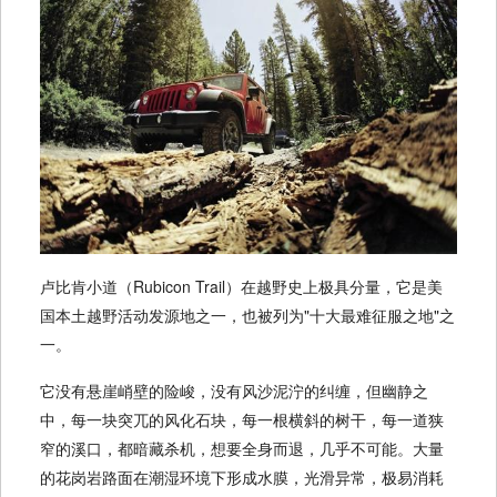
卢比肯小道（Rubicon Trail）在越野史上极具分量，它是美
国本土越野活动发源地之一，也被列为"十大最难征服之地"之
一。
它没有悬崖峭壁的险峻，没有风沙泥泞的纠缠，但幽静之
中，每一块突兀的风化石块，每一根横斜的树干，每一道狭
窄的溪口，都暗藏杀机，想要全身而退，几乎不可能。大量
的花岗岩路面在潮湿环境下形成水膜，光滑异常，极易消耗