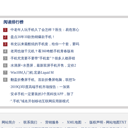
阅读排行榜
1
·
中老年人玩手机久了会怎样？医生：易危害心
2
·
盘点16年10款热销爆款手机！
3
·
有史以来最酷炫的手机套，给你一个套，要吗
4
·
老周也做千元机？看360奇酷手机青春版有
5
·
手机究竟要不要带“手机套”？很多人都弄错
6
·
水滴屏+水墨屏，最新双屏手机开售，定价2
7
·
Win10M入门机:宏碁Liquid M
8
·
翻盖折叠屏手机、首款折叠屏电脑，联想Te
·
2019Q3印度高端手机市场报告：一加第
·
安卓手机一定要装的3个黑科技APP，除了
·
“.手机”域名开创移动互联网应用新模式
网站简介
-
联系我们
-
营销服务
-
XML地图
-
版权声明
-
网站地图
TXT