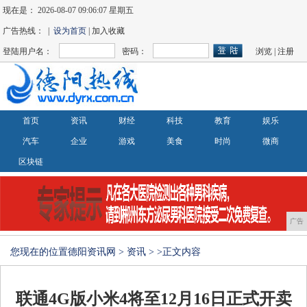
现在是：
2026-08-07 09:06:07 星期五
广告热线： |
设为首页
| 加入收藏
登陆用户名：
密码：
浏览
|
注册
首页
资讯
财经
科技
教育
娱乐
汽车
企业
游戏
美食
时尚
微商
区块链
广告
您现在的位置
德阳资讯网
>
资讯
> >正文内容
联通4G版小米4将至12月16日正式开卖