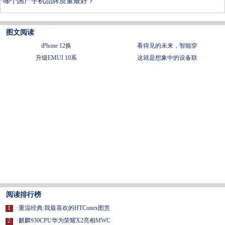
·
哪个国产手机品牌质量最好？
图文阅读
iPhone 12换
看得见的未来，智能穿
升级EMUI 10系
这就是想象中的设备联
阅读排行榜
1
·
重温经典:我最喜欢的HTConex图赏
2
·
麒麟930CPU华为荣耀X2亮相MWC