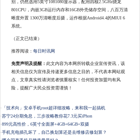
别，仍然选用5英寸1081080显示器，配用四核2.5GHz骁龙
801CPU，内嵌3GB运行内存和16GB外壳储存空间，八百万清
晰度外置 1300万清晰度后摄，运作根据Android4.4的MIUI 6
系统。
（正文已结束）
推荐阅读：
每日时讯网
免责声明及提醒：
此文内容为本网所转载企业宣传资讯，该
相关信息仅为宣传及传递更多信息之目的，不代表本网站观
点，文章真实性请浏览者慎重核实！任何投资加盟均有风
险，提醒广大民众投资需谨慎！
·
「技术向」安卓手机root超详细攻略，来和我一起搞机
·
苏宁24分期免息，三步攻略教你花7.3元买iPhon
·
899元高性价，6英寸全面屏+4GB+64GB+双摄
·
手机充电插孔坏了，自己换划算还是去维修店修划算？