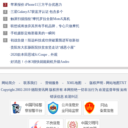
3
·
苹果报价:iPhone11三方平台优惠力
4
·
三星GalaxyA7获蓝牙认证:包含多个
5
·
触屏扫描指纹?摩托罗拉全新MotoX真机
6
·
联想或将放弃其所有手机品牌，专心只做摩托
7
·
手机摄影定格那最美的一瞬间
8
·
初战告捷！陌远科技成功突破重围进军创新创
·
贵阳东大肛肠医院扶贫攻坚走访“感恩小屋”
·
2020款本田思域Si Coupe，外观
·
好消息！小米3很快就能刷机升级Andro
网站简介
-
联系我们
-
营销服务
-
XML地图
-
版权声明
-
网站地图
TXT
Copyright.2002-2019
德阳资讯网
版权所有 本网拒绝一切非法行为 欢迎监督举报 如有
错误信息 欢迎纠正