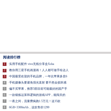
阅读排行榜
1
·
实用手机配件 vivo无线分享盒Xsha
2
·
教你用三星手机画漫画！人人都可做手绘达人
3
·
中国最受欢迎的手机品牌，一年比苹果多卖6
4
·
手机摄像头要避免强光直射 要不然会损坏感
5
·
偏不买苹果，推荐5部目前可能最好的国产手
6
·
一款锻炼运算和逻辑的游戏APP，能闯关的
7
·
一夜之间，流量费疯跑1.5万元！这35款
8
·
6GB+3300mAh，这款售价1299