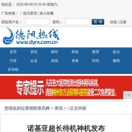
现在是：
2026-08-08 03:36:46 星期六
广告热线： |
设为首页
| 加入收藏
登陆用户名：
密码：
浏览
|
注册
首页
资讯
财经
科技
教育
娱乐
汽车
企业
游戏
美食
时尚
微商
区块链
广告
您现在的位置
德阳资讯网
>
资讯
> >正文内容
诺基亚超长待机神机发布