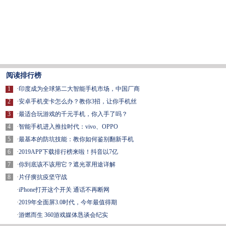
阅读排行榜
1
·
印度成为全球第二大智能手机市场，中国厂商
2
·
安卓手机变卡怎么办？教你3招，让你手机丝
3
·
最适合玩游戏的千元手机，你入手了吗？
4
·
智能手机进入推拉时代：vivo、OPPO
5
·
最基本的防坑技能：教你如何鉴别翻新手机
6
·
2019APP下载排行榜来啦！抖音以7亿
7
·
你到底该不该用它？遮光罩用途详解
8
·
片仔癀抗疫坚守战
·
iPhone打开这个开关 通话不再断网
·
2019年全面屏3.0时代，今年最值得期
·
游燃而生 360游戏媒体恳谈会纪实