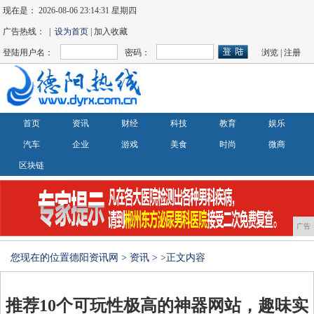
现在是：
2026-08-06 23:14:32 星期四
广告热线： |
设为首页
| 加入收藏
登陆用户名：
密码：
浏览
|
注册
首页
资讯
财经
科技
教育
娱乐
汽车
企业
游戏
美食
时尚
微商
区块链
广告
您现在的位置
德阳资讯网
>
资讯
> >正文内容
推荐10个可玩性极高的神器网站，趣味实