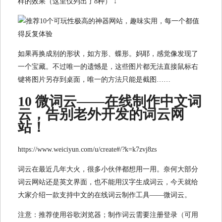
样的效果（这里仅列出了8种） ↓
如果再换成别的形状，如方形、蝶形。妈耶，感觉像发现了
一个宝藏。不过唯一的遗憾是，这些图片都无法直接鼠标右
键将图片另存到桌面，唯一的方法只能是截图……
10 微词云——在线制作中文词
云，告别老外开发的词云网
站！
https://www.weiciyun.com/u/create#/?k=k7zvj8zs
词云在最近几年大火，很多小伙伴都想用一用。奈何大部分
词云网站还是英文界面，也不能用汉字生成词云，今天就给
大家介绍一款支持中文的在线词云制作工具——微词云。
注意：推荐使用谷歌浏览器；制作词云需要注册登录（可用