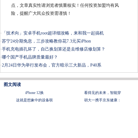
点，文章真实性请浏览者慎重核实！任何投资加盟均有风
险，提醒广大民众投资需谨慎！
·
「技术向」安卓手机root超详细攻略，来和我一起搞机
·
苏宁24分期免息，三步攻略教你花7.3元买iPhon
·
手机充电插孔坏了，自己换划算还是去维修店修划算？
·
哪个国产手机品牌质量最好？
·
2月24日华为举行发布会，官方暗示三大新品，P40系
图文阅读
iPhone 12换
看得见的未来，智能穿
这就是想象中的设备联
胡大一携手京东健康：