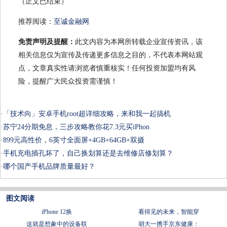
（正文已结束）
推荐阅读：
至诚金融网
免责声明及提醒：
此文内容为本网所转载企业宣传资讯，该
相关信息仅为宣传及传递更多信息之目的，不代表本网站观
点，文章真实性请浏览者慎重核实！任何投资加盟均有风
险，提醒广大民众投资需谨慎！
·
「技术向」安卓手机root超详细攻略，来和我一起搞机
·
苏宁24分期免息，三步攻略教你花7.3元买iPhon
·
899元高性价，6英寸全面屏+4GB+64GB+双摄
·
手机充电插孔坏了，自己换划算还是去维修店修划算？
·
哪个国产手机品牌质量最好？
图文阅读
iPhone 12换
看得见的未来，智能穿
这就是想象中的设备联
胡大一携手京东健康：