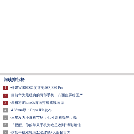
阅读排行榜
1
·
外媒WIRED深度评测华为P30 Pro
2
·
目前华为最经典的两部手机，八面曲屏给国产
3
·
果粉将iPhone6s背面打磨成镜面 后
4
·
4.85mm厚：Oppo R5s发布
5
·
三星发力小屏机市场：4.5寸新机曝光，骁
6
·
「提醒」你的苹果手机为啥总收到“博彩短信
7
·
这款手机双镜面2.5D玻璃+6GB超大内