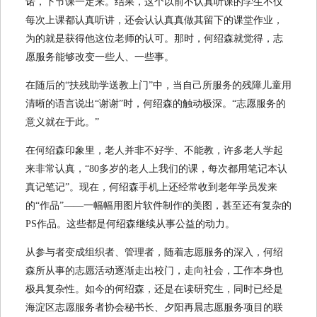
诺，下节课一定来。结果，这个以前不认真听课的学生不仅
每次上课都认真听讲，还会认认真真做其留下的课堂作业，
为的就是获得他这位老师的认可。那时，何绍森就觉得，志
愿服务能够改变一些人、一些事。
在随后的“扶残助学送教上门”中，当自己所服务的残障儿童用
清晰的语言说出“谢谢”时，何绍森的触动极深。“志愿服务的
意义就在于此。”
在何绍森印象里，老人并非不好学、不能教，许多老人学起
来非常认真，“80多岁的老人上我们的课，每次都用笔记本认
真记笔记”。现在，何绍森手机上还经常收到老年学员发来
的“作品”——一幅幅用图片软件制作的美图，甚至还有复杂的
PS作品。这些都是何绍森继续从事公益的动力。
从参与者变成组织者、管理者，随着志愿服务的深入，何绍
森所从事的志愿活动逐渐走出校门，走向社会，工作本身也
极具复杂性。如今的何绍森，还是在读研究生，同时已经是
海淀区志愿服务者协会秘书长、夕阳再晨志愿服务项目的联