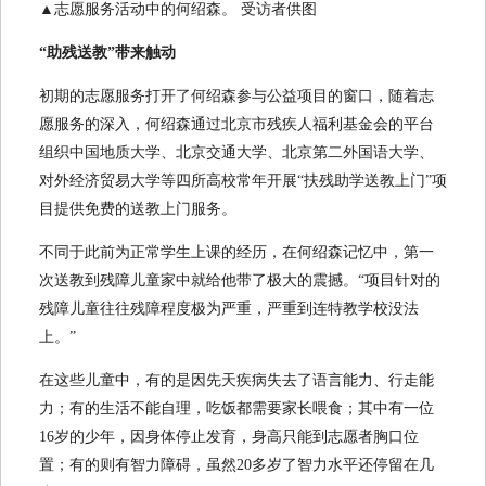
▲志愿服务活动中的何绍森。 受访者供图
“助残送教”带来触动
初期的志愿服务打开了何绍森参与公益项目的窗口，随着志
愿服务的深入，何绍森通过北京市残疾人福利基金会的平台
组织中国地质大学、北京交通大学、北京第二外国语大学、
对外经济贸易大学等四所高校常年开展“扶残助学送教上门”项
目提供免费的送教上门服务。
不同于此前为正常学生上课的经历，在何绍森记忆中，第一
次送教到残障儿童家中就给他带了极大的震撼。“项目针对的
残障儿童往往残障程度极为严重，严重到连特教学校没法
上。”
在这些儿童中，有的是因先天疾病失去了语言能力、行走能
力；有的生活不能自理，吃饭都需要家长喂食；其中有一位
16岁的少年，因身体停止发育，身高只能到志愿者胸口位
置；有的则有智力障碍，虽然20多岁了智力水平还停留在几