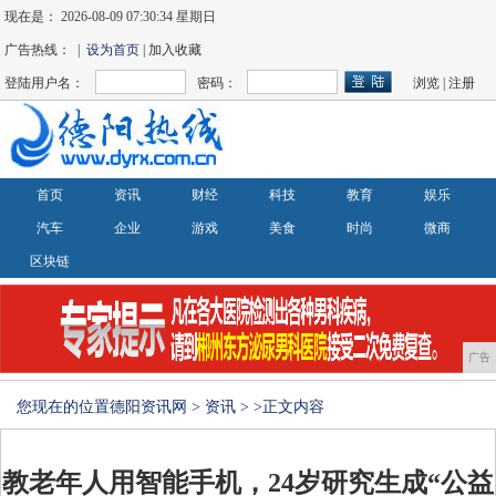
现在是：
2026-08-09 07:30:35 星期日
广告热线： |
设为首页
| 加入收藏
登陆用户名：
密码：
浏览
|
注册
首页
资讯
财经
科技
教育
娱乐
汽车
企业
游戏
美食
时尚
微商
区块链
广告
您现在的位置
德阳资讯网
>
资讯
> >正文内容
教老年人用智能手机，24岁研究生成“公益