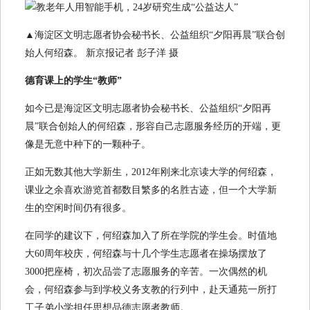
▲海淀区文明志愿者协会秘书长、公益组织“夕阳再晨”联合创
始人何绍森。 新京报记者 彭子洋 摄
德育课上的学生“教师”
如今已是海淀区文明志愿者协会秘书长、公益组织“夕阳再
晨”联合创始人的何绍森，形容自己志愿服务经历的开端，更
像是无意中种下的一颗种子。
正如无数其他大学新生，2012年刚来北京读大学的何绍森，
课业之余喜欢游览首都数目繁多的名胜古迹，但一个大学新
生的空闲时间仍有很多。
在同学的建议下，何绍森加入了所在学院的学生会。时值地
大60周年校庆，何绍森与十几个学生志愿者在操场摆放了
3000把座椅，初次品尝了志愿服务的辛苦。一次偶然的机
会，何绍森参与到学校义务支教的行列中，赴天通苑一所打
工子弟小学担任思想品德志愿者教师。