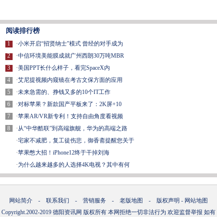
阅读排行榜
1
·
小米开启“招贤纳士”模式 曾经的对手成为
2
·
中信环境美能膜成就广州西朗30万吨MBR
3
·
美国PPT长什么样子，看完SpaceX内
4
·
艾尼提视频内窥镜在考古文保方面的应用
5
·
未来急需的、挣钱又多的10个IT工作
6
·
对标苹果？新款国产平板来了：2K屏+10
7
·
苹果AR/VR新专利！支持自由角度看视频
8
·
从“中华酷联”到高端旗舰，华为的高端之路
·
宅家不减肥，复工徒伤悲，御香斋提醒您关于
·
苹果憋大招！iPhone12终于干掉刘海
·
为什么越来越多的人选择4K电视？其中有何
网站简介
-
联系我们
-
营销服务
-
老版地图
-
版权声明
-
网站地图
Copyright.2002-2019
德阳资讯网
版权所有 本网拒绝一切非法行为 欢迎监督举报 如有