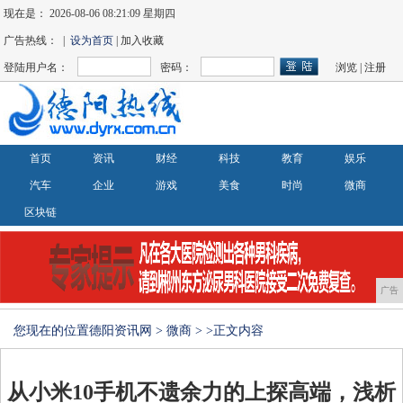
现在是：
2026-08-06 08:21:10 星期四
广告热线： |
设为首页
| 加入收藏
登陆用户名：
密码：
浏览
|
注册
首页
资讯
财经
科技
教育
娱乐
汽车
企业
游戏
美食
时尚
微商
区块链
广告
您现在的位置
德阳资讯网
>
微商
> >正文内容
从小米10手机不遗余力的上探高端，浅析