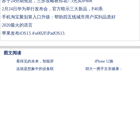
·
苏宁24分期免息，三步攻略教你花7.3元买iPhon
·
2月24日华为举行发布会，官方暗示三大新品，P40系
·
手机淘宝聚划算入口升级：帮助四五线城市用户买到品质好
·
2020最火的语言
·
苹果发布iOS13.4\u002FiPadOS13.
图文阅读
看得见的未来，智能穿
iPhone 12换
这就是想象中的设备联
胡大一携手京东健康：