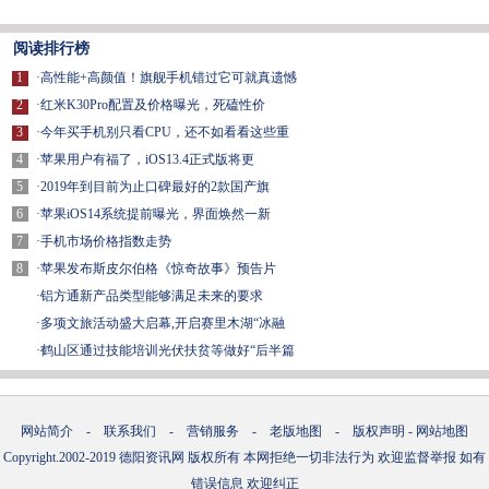
阅读排行榜
1
·
高性能+高颜值！旗舰手机错过它可就真遗憾
2
·
红米K30Pro配置及价格曝光，死磕性价
3
·
今年买手机别只看CPU，还不如看看这些重
4
·
苹果用户有福了，iOS13.4正式版将更
5
·
2019年到目前为止口碑最好的2款国产旗
6
·
苹果iOS14系统提前曝光，界面焕然一新
7
·
手机市场价格指数走势
8
·
苹果发布斯皮尔伯格《惊奇故事》预告片
·
铝方通新产品类型能够满足未来的要求
·
多项文旅活动盛大启幕,开启赛里木湖“冰融
·
鹤山区通过技能培训光伏扶贫等做好“后半篇
网站简介
-
联系我们
-
营销服务
-
老版地图
-
版权声明
-
网站地图
Copyright.2002-2019
德阳资讯网
版权所有 本网拒绝一切非法行为 欢迎监督举报 如有
错误信息 欢迎纠正