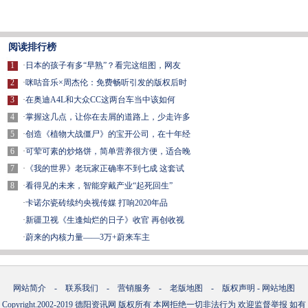
阅读排行榜
1
·
日本的孩子有多“早熟”？看完这组图，网友
2
·
咪咕音乐×周杰伦：免费畅听引发的版权后时
3
·
在奥迪A4L和大众CC这两台车当中该如何
4
·
掌握这几点，让你在去屑的道路上，少走许多
5
·
创造《植物大战僵尸》的宝开公司，在十年经
6
·
可荤可素的炒烙饼，简单营养很方便，适合晚
7
·
《我的世界》老玩家正确率不到七成 这套试
8
·
看得见的未来，智能穿戴产业“起死回生”
·
卡诺尔瓷砖续约央视传媒 打响2020年品
·
新疆卫视《生逢灿烂的日子》收官 再创收视
·
蔚来的内核力量——3万+蔚来车主
网站简介
-
联系我们
-
营销服务
-
老版地图
-
版权声明
-
网站地图
Copyright.2002-2019
德阳资讯网
版权所有 本网拒绝一切非法行为 欢迎监督举报 如有