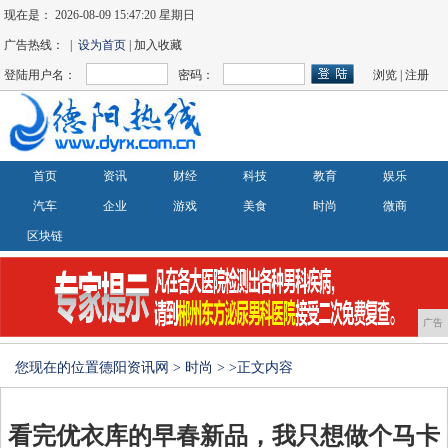
现在是：
2026-08-09 15:47:20 星期日
广告热线： |
设为首页
| 加入收藏
登陆用户名：
密码：
浏览
|
注册
首页
资讯
财经
科技
教育
娱乐
汽车
企业
游戏
美食
时尚
微商
区块链
广告
您现在的位置
德阳资讯网
>
时尚
> >正文内容
看完优衣库的早春新品，我只想做个马卡