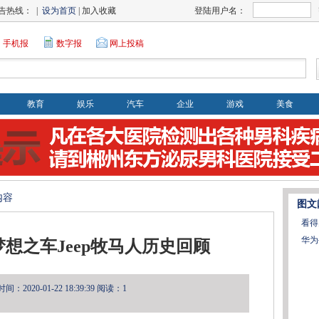
告热线： |
设为首页
| 加入收藏
登陆用户名：
手机报
数字报
网上投稿
教育
娱乐
汽车
企业
游戏
美食
内容
图文
看得
华为
想之车Jeep牧马人历史回顾
：2020-01-22 18:39:39
阅读：1