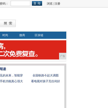
密码：
浏览
|
注册
时尚
微商
区块链
广告
阅读
见的未来，智能穿
全国铁路今起大调图
手机功能真心强大
看电视对孩子无任何好