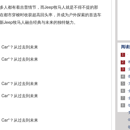
多人都有着吉普情节，而Jeep牧马人就是不得不提的那
在都市穿梭时收获超高回头率，并成为户外探索的首选车
新Jeep牧马人融合经典与未来的独特魅力。
阅读
1
·
2
·
3
·
4
·
5
·
6
·
7
·
8
·
·
·
·