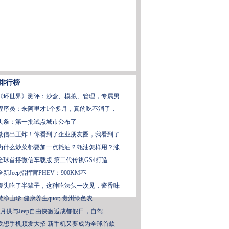
排行榜
《环世界》测评：沙盒、模拟、管理，专属男
程序员：来阿里才1个多月，真的吃不消了，
头条：第一批试点城市公布了
微信出王炸！你看到了企业朋友圈，我看到了
为什么炒菜都要加一点耗油？蚝油怎样用？涨
全球首搭微信车载版 第二代传祺GS4打造
全新Jeep指挥官PHEV：900KM不
馒头吃了半辈子，这种吃法头一次见，酱香味
梵净山珍·健康养生quot; 贵州绿色农
0月供与Jeep自由侠邂逅成都假日，自驾
联想手机频发大招 新手机又要成为全球首款