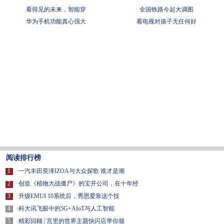
看得见的未来，智能穿
全国铁路今起大调图
华为手机功能真心强大
看电视对孩子无任何好
阅读排行榜
1
·
一汽丰田奕泽IZOA与大众探歌 谁才是潮
2
·
创造《植物大战僵尸》的宝开公司，在十年经
3
·
升级EMUI 10系统后，秀恩爱靠这个技
4
·
科大讯飞眼中的5G+AIoT与人工智能
5
·
精彩回顾 | 宫里的世界主题快闪店带你领