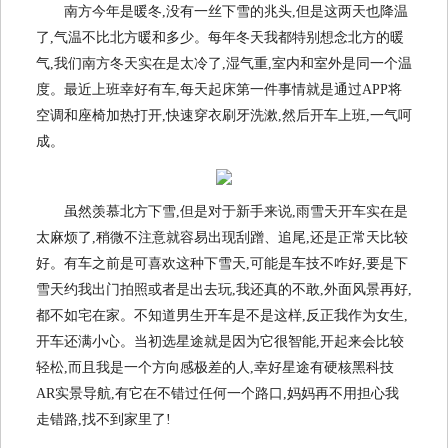
南方今年是暖冬,没有一丝下雪的兆头,但是这两天也降温
了,气温不比北方暖和多少。每年冬天我都特别想念北方的暖
气,我们南方冬天实在是太冷了,湿气重,室内和室外是同一个温
度。最近上班幸好有车,每天起床第一件事情就是通过APP将
空调和座椅加热打开,快速穿衣刷牙洗漱,然后开车上班,一气呵
成。
虽然羡慕北方下雪,但是对于新手来说,雨雪天开车实在是
太麻烦了,稍微不注意就容易出现刮蹭、追尾,还是正常天比较
好。有车之前是可喜欢这种下雪天,可能是车技不咋好,要是下
雪天约我出门拍照或者是出去玩,我还真的不敢,外面风景再好,
都不如宅在家。不知道男生开车是不是这样,反正我作为女生,
开车还满小心。当初选星途就是因为它很智能,开起来会比较
轻松,而且我是一个方向感极差的人,幸好星途有硬核黑科技
AR实景导航,有它在不错过任何一个路口,妈妈再不用担心我
走错路,找不到家里了!