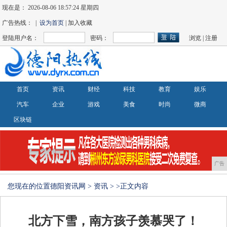
现在是：
2026-08-06 18:57:24 星期四
广告热线： |
设为首页
| 加入收藏
登陆用户名：
密码：
浏览
|
注册
首页
资讯
财经
科技
教育
娱乐
汽车
企业
游戏
美食
时尚
微商
区块链
广告
您现在的位置
德阳资讯网
>
资讯
> >正文内容
北方下雪，南方孩子羡慕哭了！