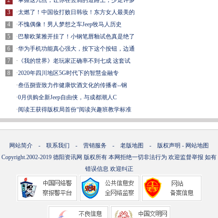
2
·
掌握这几点，让你在去屑的道路上，少走许多
3
·
太燃了！中国妆打败日韩妆！东方女人最美的
4
·
不愧偶像！男人梦想之车Jeep牧马人历史
5
·
巴黎欧莱雅开挂了！小钢笔唇釉试色真是绝了
6
·
华为手机功能真心强大，按下这个按钮，边通
7
·
《我的世界》老玩家正确率不到七成 这套试
8
·
2020年四川地区5G时代下的智慧金融专
·
叁伍捌壹致力作健康饮酒文化的传播者--钢
·
0月供购全新Jeep自由侠，与成都潮人C
·
阅读王获得版权局首份“阅读兴趣班教学标准
网站简介
-
联系我们
-
营销服务
-
老版地图
-
版权声明
-
网站地图
Copyright.2002-2019
德阳资讯网
版权所有 本网拒绝一切非法行为 欢迎监督举报 如有
错误信息 欢迎纠正