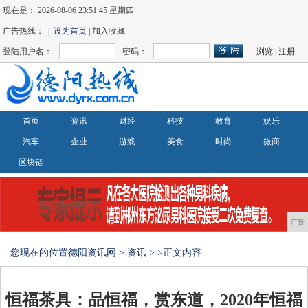
现在是：
2026-08-06 23:51:45 星期四
广告热线： |
设为首页
| 加入收藏
登陆用户名：
密码：
浏览
|
注册
首页
资讯
财经
科技
教育
娱乐
汽车
企业
游戏
美食
时尚
微商
区块链
广告
您现在的位置
德阳资讯网
>
资讯
> >正文内容
恒福茶具：品恒福，赏东道，2020年恒福