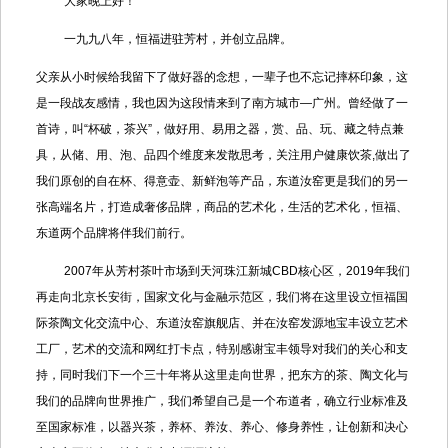
大家晚上好！
一九九八年，恒福进驻芳村，并创立品牌。
父亲从小时候给我留下了做好器的念想，一辈子也不忘记摔杯印象，这
是一段战友感情，我也因为这段情来到了南方城市—广州。曾经做了一
首诗，叫“杯破，茶兴”，做好用、易用之器，赏、品、玩、藏之特点兼
具，从储、用、泡、品四个维度来发散思考，关注用户健康饮茶,做出了
我们原创的自在杯、得意壶、新鲜泡等产品，东道汝窑更是我们的另一
张高端名片，打造成奢侈品牌，商品的艺术化，生活的艺术化，恒福、
东道两个品牌将伴我们前行。
2007年从芳村茶叶市场到天河珠江新城CBD核心区，2019年我们
再走向北京长安街，国家文化与金融示范区，我们将在这里设立恒福国
际茶陶文化交流中心、东道汝窑旗舰店、并在汝窑发源地宝丰设立艺术
工厂，艺术的交流和网红打卡点，特别感谢宝丰领导对我们的关心和支
持，同时我们下一个三十年将从这里走向世界，把东方的茶、陶文化与
我们的品牌向世界推广，我们希望自己是一个布道者，确立行业标准及
至国家标准，以器兴茶，养杯、养汝、养心、修身养性，让创新和决心