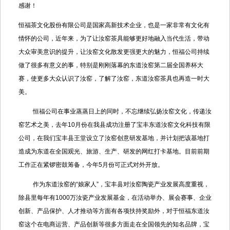
感谢！
恒福茶文化股份有限公司是国家高新技术企业，也是一家非常有文化有
情怀的公司，近年来，为了让汝窑茶具能够更好地融入当代生活，带动
大众审美意识的提升，让汝窑文化散发更强更大的魅力，恒福公司持续
做了很多有意义的事，特别是刚刚落幕的东道汝窑第二届全国养杯大
赛，使更多大众认识了汝窑，了解了汝窑，东道汝窑茶具也再造一时大
美。
恒福公司在事业蒸蒸日上的同时，不忘继续弘扬汝窑文化，传递汝
窑艺术之美，去年10月份在我县成功注册了宝丰东道汝窑文化科技有限
公司，在我们宝丰县王堂设立了汝窑创意研发基地，并计划把该基地打
造成为东道在全国观光、旅游、生产、研发的网红打卡基地。目前前期
工作正在紧锣密鼓筹备，今年5月份可正式对外开放。
作为东道汝窑的“娘家人”，宝丰县对汝窑陶瓷产业发展高度重视，
除县里每年有1000万汝瓷产业发展基金，在活动举办、展会赛事、企业
创新、产品保护、人才推动等方面有各项扶持奖励外，对于恒福东道汝
窑这个在电商运营、产品创新等很多方面走在全国领先的知名品牌，宝