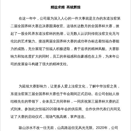
精益求精 再续辉煌
在这一年中，公司最为深入人心的一件大事就是主办的东道汝窑第
二届全国养杯大赛总决赛圆满收官。这场长达数月的全国养杯大赛，掀
起了一股全民养东道汝窑杯的热潮，让无数人认识到传统汝窑文化无与
伦比的艺术魅力。接连两届全国养杯大赛的成功举办标志着恒福办赛能
力的成熟，充分展现了恒福人积极进取，勇于追求的精神风貌。大赛影
响力和知名度扩大的同时，员工的幸福感和自豪感也在上升，为来年公
司的发展奋斗构建了强大的精神支柱。
为延续大赛影响力，让更多人爱上汝窑文化，了解中华汝窑之美，
东道汝窑第三届全国养杯大赛也于年会期间正式启动。在公司创始人徐
结根先生的带领下，全体员工共同举杯，一同庆祝第三届养杯大赛的正
式到来。参加此次恒福2020新春年会的供应商、合作伙伴代表们共同见
证了大赛的启动仪式，现场气氛高燃，掌声连连。
跋山涉水不改一往无前，山高路远但见风光无限。2020年，公司