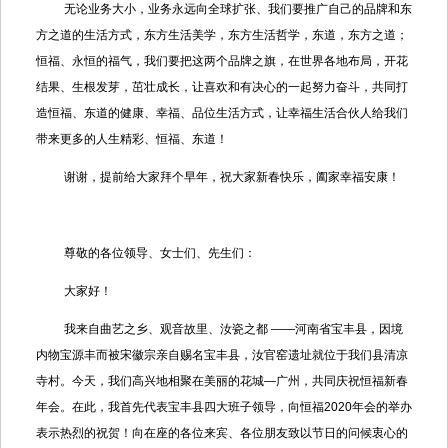
无论业务大小，业务永远向全球扩张、我们要推广自己的品牌和东
方之道的生活方式，东方生活美学，东方生活哲学，东道，东方之道；
恒福、永恒的福气，我们要把这两个品牌之旗，在世界各地布局，开花
结果、生根发芽，茁壮成长，让喜欢和有决心的一起努力奋斗，共同打
造恒福、东道的健康、幸福、品位生活方式，让幸福生活合伙人给我们
带来更多的人生精彩、恒福、东道！
谢谢，提前给大家拜个早年，祝大家新春快乐，阖家幸福安康！
尊敬的各位领导、女士们、先生们：
大家好！
我来自曲艺之乡、观音故里、汝瓷之都 ——河南省宝丰县，因境
内物宝源丰而被宋徽宗亲自赐名宝丰县，汝官窑遗址就位于我们县清凉
寺村。今天，我们高兴地相聚在美丽的花城—广州，共同庆祝恒福新春
年会。在此，我首先代表宝丰县四大班子领导，向恒福2020年会的举办
表示热烈的祝贺！向在座的各位来宾、各位朋友致以节日的问候衷心的