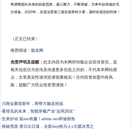
将调整面向未来的崭新思路，凝心聚力，不断突破，为来年征程做好充
分准备。2020年，东道汝窑第三届全国养杯大赛，届时欢迎您的到来！
（正文已结束）
推荐阅读：
旗龙网
免责声明及提醒：
此文内容为本网所转载企业宣传资讯，该
相关信息仅为宣传及传递更多信息之目的，不代表本网站观
点，文章真实性请浏览者慎重核实！任何投资加盟均有风
险，提醒广大民众投资需谨慎！
·
川商会聚迎新年，商帮大咖送祝福
·
看得见的未来，智能穿戴产业“起死回生”
·
生来好动 鼠neo有趣！adidas neo和迪丽热
·
探秘雪原 逐日出日落，全新Jeep牧马人x大疆冰雪之