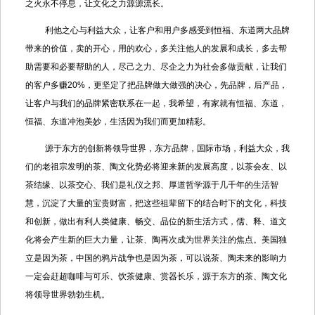
之火永不停息，让文化之力源源流长。
利他之心与利益大众，让客户和用户多感受到恒福、东道两大品牌
带来的价值，卖的开心，用的欢心，多关注他人的发展和成长，多去帮
助需要和必要帮助的人，尽己之力、尽企之力为社会多做贡献，让我们
的客户多赚20%，更坚定了把品牌做大做强的决心，先品牌，后产品，
让客户与我们的品牌紧密联系在一起，我希望，有家就有恒福、东道，
恒福、东道冲泡美妙，生活因为我们而更加精彩。
源于东方的创新将领导世界，东方品牌，国际市场，利益大众，我
们的老祖宗发明的茶、陶文化势必将迎来新的发展高度，以茶会友、以
茶结缘、以茶交心、我们是礼仪之邦、厚道哲学源于几千年的生活智
慧，沉淀了大量的宝贵财富，把这些祖辈留下的结合时下的文化，科技
和创新，做出有利人类健康、畅交、品位的新生活方式，儒、释、道文
化将会产生新的巨大力量，让茶、陶再次成为世界关注的焦点。美国独
立是因为茶，中国的鸦片战争也是因为茶，可以说茶、陶未来的影响力
一定会赶超咖啡与可乐、饮茶健康、赏器长乐，源于东方的茶、陶文化
将领导世界勃勃生机。