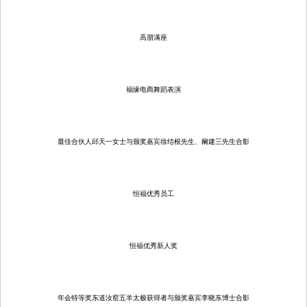
高朋满座
福缘电商舞蹈表演
最佳合伙人邱天一女士与颁奖嘉宾徐结根先生、阚建三先生合影
恒福优秀员工
恒福优秀新人奖
年会特等奖东道汝窑五羊太极获得者与颁奖嘉宾李晓东博士合影