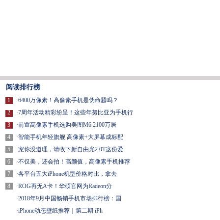
阅读排行榜
1
·
6400万像素！高像素手机是伪命题吗？
2
·
7周年活动精彩纷呈！这些年努比亚为手机行
3
·
前置高像素手机选购美图M6 2100万居
4
·
智能手机年轻旗舰 高像素+大屏幕成标配
5
·
宠你没道理，请收下新自由光2.0T这份爱
6
·
不仅美，还会拍！高颜值，高像素手机推荐
7
·
各平台五大iPhone机型价格对比，拿去
8
·
ROG再无A卡！华硕官网为Radeon分
·
2018年9月中国畅销手机市场排行榜：国
·
iPhone动态壁纸推荐｜第二期 iPh