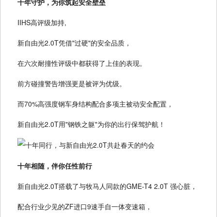
十年守护，为你筑起安全壁垒
IIHS高评级加持,
新自由光2.0T凭借"过硬"的安全品质，
在六次耐撞性评级中都获得了上佳的表现。
前方碰撞警告增强更是被评为优级。
而70%高强度钢车身结构配合多项主被动安全配置，
新自由光2.0T用"钢铁之躯"为你的出行保驾护航！
十年相随，伴你任性前行
新自由光2.0T搭载了与牧马人同款的GME-T4 2.0T 强心脏，
配合行业少见的ZF进口9速手自一体变速箱，