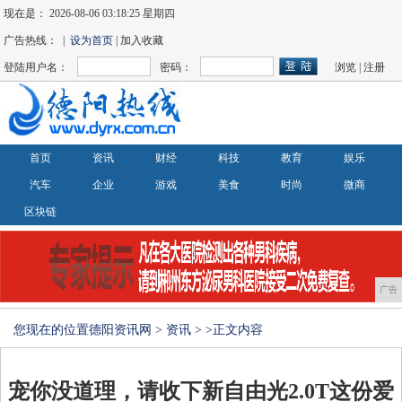
现在是：
2026-08-06 03:18:25 星期四
广告热线： |
设为首页
| 加入收藏
登陆用户名：
密码：
浏览
|
注册
首页
资讯
财经
科技
教育
娱乐
汽车
企业
游戏
美食
时尚
微商
区块链
广告
您现在的位置
德阳资讯网
>
资讯
> >正文内容
宠你没道理，请收下新自由光2.0T这份爱