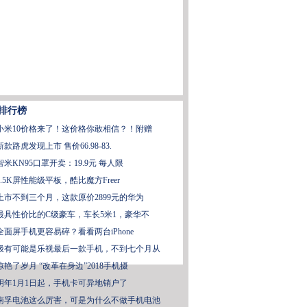
排行榜
小米10价格来了！这价格你敢相信？！附赠
新款路虎发现上市 售价66.98-83.
智米KN95口罩开卖：19.9元 每人限
2.5K屏性能级平板，酷比魔方Freer
上市不到三个月，这款原价2899元的华为
最具性价比的C级豪车，车长5米1，豪华不
全面屏手机更容易碎？看看两台iPhone
极有可能是乐视最后一款手机，不到七个月从
惊艳了岁月 “改革在身边”2018手机摄
明年1月1日起，手机卡可异地销户了
南孚电池这么厉害，可是为什么不做手机电池