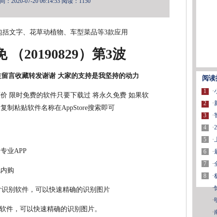
2020-07-20 06:14:53
阅读：1150
软件 包括文字、花草动植物、车型菜品等3款应用
免 （20190829）第3波
注留言收藏转发谢谢 大家的支持是我坚持的动力
阅读
1
·
价 限时免费的软件只要下载过 将永久免费 如果软
2
·
制粘贴软件名称在AppStore搜索即可
3
·
4
·
5
·
专业APP
6
·
7
·
无内购
8
·
·
·
软件，可以快速精确的识别图片。
·