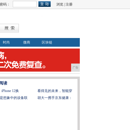
密码：
浏览
|
注册
时尚
微商
区块链
广告
阅读
iPhone 12换
看得见的未来，智能穿
是想象中的设备联
胡大一携手京东健康：