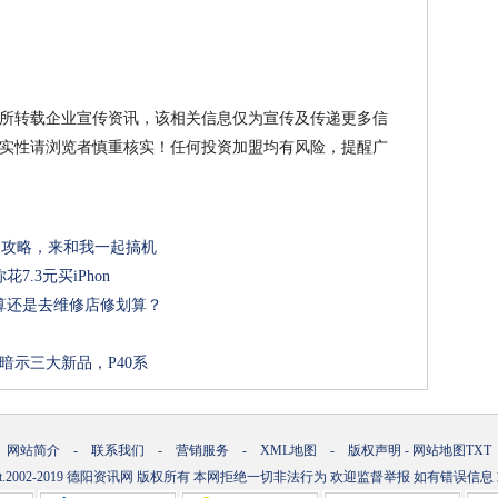
所转载企业宣传资讯，该相关信息仅为宣传及传递更多信
实性请浏览者慎重核实！任何投资加盟均有风险，提醒广
详细攻略，来和我一起搞机
.3元买iPhon
算还是去维修店修划算？
暗示三大新品，P40系
网站简介
-
联系我们
-
营销服务
-
XML地图
-
版权声明
-
网站地图
TXT
t.2002-2019
德阳资讯网
版权所有 本网拒绝一切非法行为 欢迎监督举报 如有错误信息