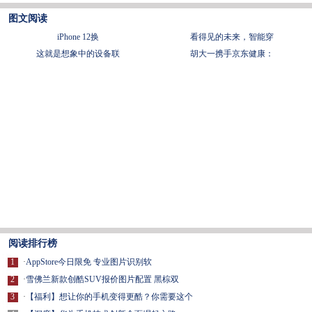
图文阅读
iPhone 12换
看得见的未来，智能穿
这就是想象中的设备联
胡大一携手京东健康：
阅读排行榜
1
·
AppStore今日限免 专业图片识别软
2
·
雪佛兰新款创酷SUV报价图片配置 黑棕双
3
·
【福利】想让你的手机变得更酷？你需要这个