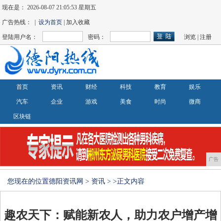
现在是：
2026-08-07 21:05:53 星期五
广告热线： |
设为首页
| 加入收藏
登陆用户名：
密码：
浏览
|
注册
首页
资讯
财经
科技
教育
娱乐
汽车
企业
游戏
美食
时尚
微商
区块链
广告
您现在的位置
德阳资讯网
>
资讯
> >正文内容
趣农天下：赋能新农人，助力农户增产增