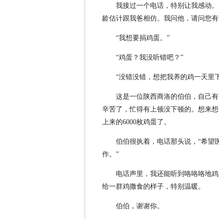
我接过一个电话，特别让我感动。
龄估计跟我爸相仿。我问他，请问您有
“我想要捐鸡蛋。”
“鸡蛋？我没听错吧？”
“没错没错，想把我养的鸡一天里
这是一位陕西商洛的伯伯，自己有
辛苦了，忙得有上顿没下顿的。想来想
上来的6000枚鸡蛋了。
伯伯很执着，电话那头说，“希望
作。”
电话声里，我还能听到咯咯咯地鸡
给一群鸡撒食的样子，特别温暖。
伯伯，谢谢你。