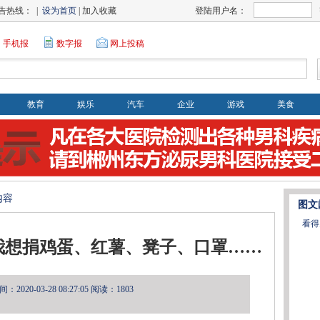
告热线： |
设为首页
| 加入收藏
登陆用户名：
手机报
数字报
网上投稿
教育
娱乐
汽车
企业
游戏
美食
内容
图文
看得
我想捐鸡蛋、红薯、凳子、口罩……
2020-03-28 08:27:05
阅读：1803