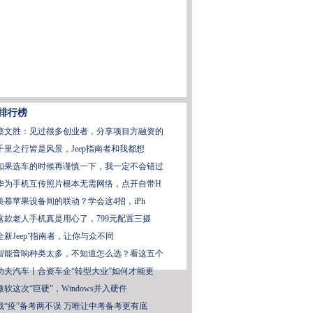
排行榜
蔡文胜：见过很多创业者，分享项目方融资的
千里之行皆是风景，Jeep指南者和我都想
如果选车的时候再谨慎一下，我一定不会错过
华为手机互传照片根本无需网络，点开自带H
羡慕苹果设备间的联动？学会这4招，iPh
这款老人手机真是用心了，799元配置三摄
全新Jeep⁺指南者，让你与众不同
智能音响种类太多，不知道怎么选？看这五个
功夫汽车丨合资车企“转型大业”如何才能更
微软这次“巨硬”，Windows并入硬件
战“疫”备考两不误 万唯让中考备考更有底