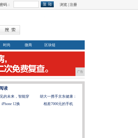
密码：
浏览
|
注册
时尚
微商
区块链
广告
阅读
见的未来，智能穿
胡大一携手京东健康：
iPhone 12换
相差7000元的手机