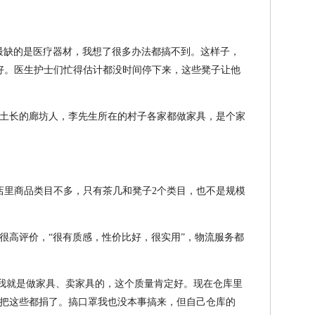
最缺的是医疗器材，我想了很多办法都搞不到。这样子，
不好。医生护士们忙得估计都没时间停下来，这些凳子让他
土长的廊坊人，李先生所在的村子各家都做家具，是个家
店里商品类目不多，只有茶几和凳子2个类目，也不是规模
很高评价，“很有质感，性价比好，很实用”，物流服务都
，我就是做家具、卖家具的，这个质量肯定好。现在仓库里
把这些都捐了。搞口罩我也没本事搞来，但自己仓库的