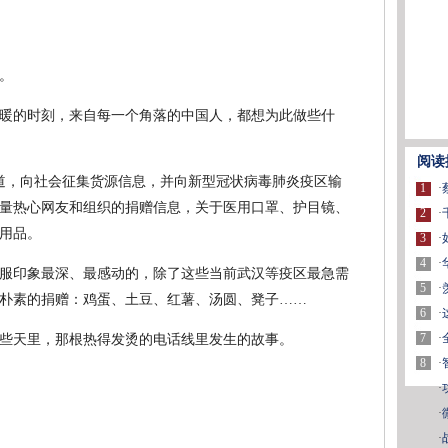
。
暖的时刻，来自每一个角落的中国人，都想为此做些什
阅读
通道，向社会征集货源信息，并向新型冠状病毒肺炎疫区输
1
·
量热心网友和组织的捐赠信息，关于医用口罩、护目镜、
2
·
用品。
3
·
4
·
服印象最深、最感动的，除了这些当前武汉等疫区最急需
5
·
朴素的捐赠：鸡蛋、土豆、红薯、汤圆、凳子……
6
·
7
·
些天里，那根热得发烫的电话线里发生的故事。
8
·
·
·
·