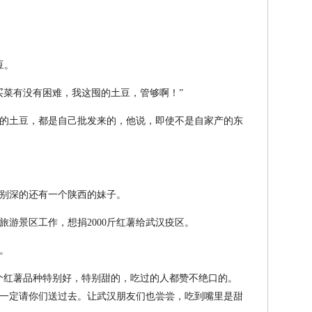
豆。
买菜有没有困难，我这囤的土豆，管够啊！”
的土豆，都是自己批发来的，他说，即使不是自家产的东
别深的还有一个陕西的妹子。
旅游景区工作，想捐2000斤红薯给武汉疫区。
。
个红薯品种特别好，特别甜的，吃过的人都赞不绝口的。
一定请你们送过去。让武汉朋友们也尝尝，吃到嘴里是甜