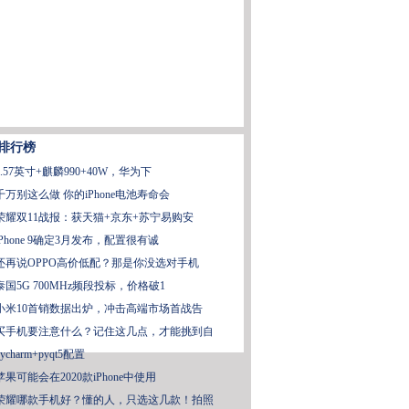
排行榜
6.57英寸+麒麟990+40W，华为下
千万别这么做 你的iPhone电池寿命会
荣耀双11战报：获天猫+京东+苏宁易购安
iPhone 9确定3月发布，配置很有诚
还再说OPPO高价低配？那是你没选对手机
泰国5G 700MHz频段投标，价格破1
小米10首销数据出炉，冲击高端市场首战告
买手机要注意什么？记住这几点，才能挑到自
pycharm+pyqt5配置
苹果可能会在2020款iPhone中使用
荣耀哪款手机好？懂的人，只选这几款！拍照