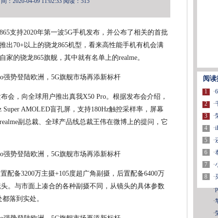
2020-04-09 11:02:33
阅读：515
65支持2020年第一波5G手机发布，并公布了相关的首批
推出70+以上的骁龙865机型，看来高性能手机有机会满
的骁龙865旗舰，其中就有名单上的realme。
阅读
1
·
球发布会，向全球用户推出真我X50 Pro。根据发布会介绍，
2
·
Hz Super AMOLED盲孔屏，支持180Hz触控采样率，屏幕
3
·
ealme副总裁、全球产品线总裁王伟在微博上的提问，它
4
·
！
5
·
6
·
7
·
ro前置配备3200万主摄+105度超广角副摄，后置配备6400万
8
·
人像镜头。与市面上凑合的各种副摄不同，从镜头的具体参数
·
用处都落到实处。
·
·