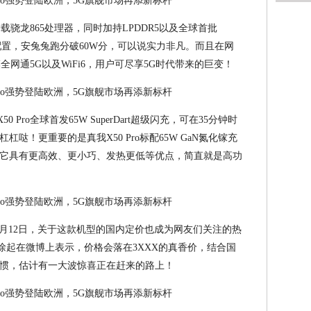
ro搭载骁龙865处理器，同时加持LPDDR5以及全球首批
B一系列顶级配置，安兔兔跑分破60W分，可以说实力非凡。而且在网
持双模全网通5G以及WiFi6，用户可尽享5G时代带来的巨变！
0 Pro全球首发65W SuperDart超级闪充，可在35分钟时
杠杠哒！更重要的是真我X50 Pro标配65W GaN氮化镓充
它具有更高效、更小巧、发热更低等优点，简直就是高功
定在3月12日，关于这款机型的国内定价也成为网友们关注的热
总裁徐起在微博上表示，价格会落在3XXX的真香价，结合国
惯，估计有一大波惊喜正在赶来的路上！