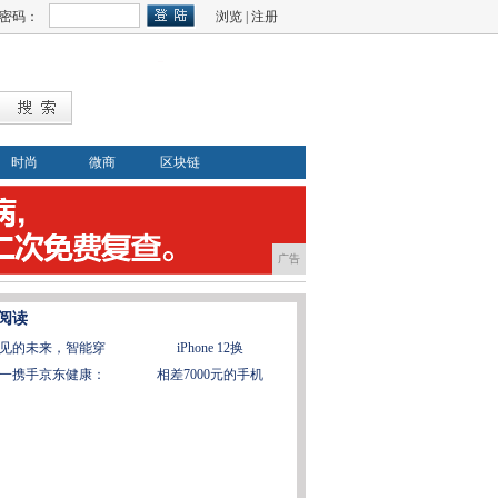
密码：
浏览
|
注册
时尚
微商
区块链
广告
阅读
见的未来，智能穿
iPhone 12换
一携手京东健康：
相差7000元的手机