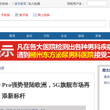
告热线： |
设为首页
| 加入收藏
登陆用户名：
手机报
数字报
网上投稿
教育
娱乐
汽车
企业
游戏
美食
内容
图文
看得
胡大
 Pro强势登陆欧洲，5G旗舰市场再
添新标杆