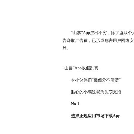
“山寨”App层出不穷，除了盗取
告赚取广告费，已形成危害用户网络安
然。
“山寨”App以假乱真
令小伙伴们“傻傻分不清楚”
贴心的小编这就为泥萌支招
No.1
选择正规应用市场下载App