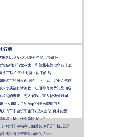
排行榜
苹果为LBS AR艺术课程申请三项商标
智能合约的前世今生，和普通电脑程序有什么
10 个可以在平板电脑上使用的 Pyth
如果选车的时候再谨慎一下，我一定不会错过
你的专属福利请签收，注册即有免费礼品相送
互联网的未来：穷人省钱，富人花钱省时间
加料不加价，全新Jeep⁺指南者颜值再升
功夫汽车丨合资车企“转型大业”如何才能更
鸿卓课工场—什么是HTML5?
广州郑州车主福利，四维智联千元车机0元送
你手机里有哪些堪称神器的 App？