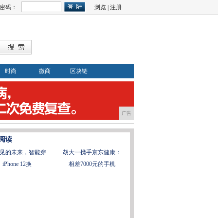
密码：
浏览
|
注册
时尚
微商
区块链
广告
阅读
见的未来，智能穿
胡大一携手京东健康：
iPhone 12换
相差7000元的手机