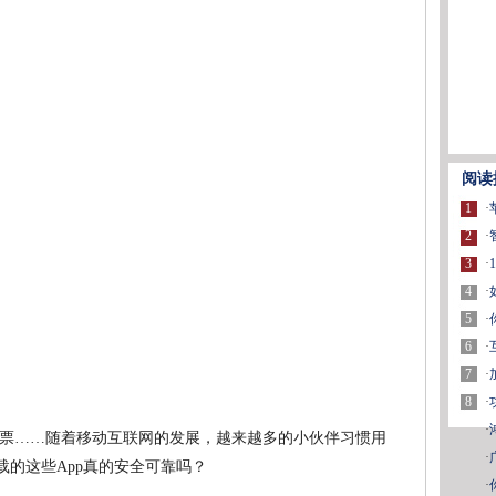
阅读
1
·
2
·
3
·
4
·
5
·
6
·
7
·
8
·
·
票……随着移动互联网的发展，越来越多的小伙伴习惯用
·
载的这些App真的安全可靠吗？
·