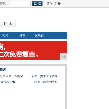
密码：
浏览
|
注册
时尚
微商
区块链
广告
阅读
见的未来，智能穿
胡大一携手京东健康：
iPhone 12换
相差7000元的手机