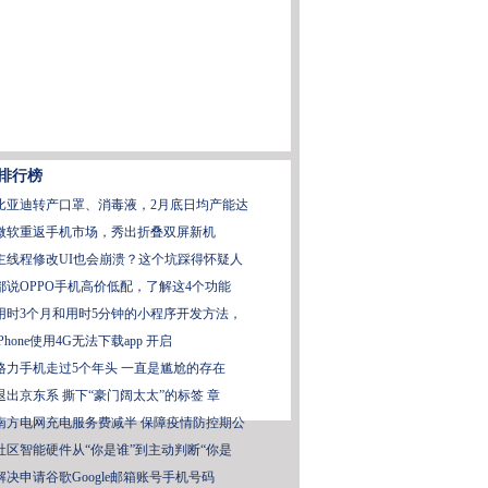
排行榜
比亚迪转产口罩、消毒液，2月底日均产能达
微软重返手机市场，秀出折叠双屏新机
主线程修改UI也会崩溃？这个坑踩得怀疑人
都说OPPO手机高价低配，了解这4个功能
用时3个月和用时5分钟的小程序开发方法，
iPhone使用4G无法下载app 开启
格力手机走过5个年头 一直是尴尬的存在
退出京东系 撕下“豪门阔太太”的标签 章
南方电网充电服务费减半 保障疫情防控期公
社区智能硬件从“你是谁”到主动判断“你是
解决申请谷歌Google邮箱账号手机号码