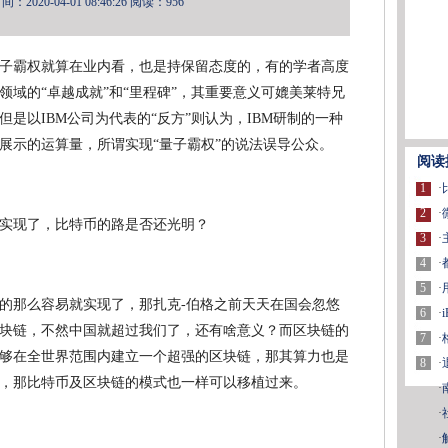
2020-04-01 08:46:26
阅读：956
子霸权就算在业内看，也是持保留态度的，有的学者高度
域的“卓越成就”和“里程碑”，其重要意义可媲美莱特兄
是以IBM公司为代表的“反方”则认为，IBM研制的一种
展示的运算量，所谓实现“量子霸权”的说法误导公众。
阅读
1
·
2
·
3
·
4
·
5
·
的那么容易就实现了，那扎克-伯格之前天天在国会忽悠
6
·
块链，不然中国就超过我们了，还有啥意义？而区块链的
7
·
够在全世界范围内建立一个超强的区块链，那其算力也是
8
·
，那比特币及区块链的模式也一样可以移植过来。
·
·
·