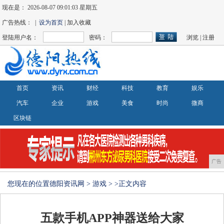
现在是：
2026-08-07 09:01:03 星期五
广告热线： |
设为首页
| 加入收藏
登陆用户名：
密码：
浏览
|
注册
首页
资讯
财经
科技
教育
娱乐
汽车
企业
游戏
美食
时尚
微商
区块链
广告
您现在的位置
德阳资讯网
>
游戏
> >正文内容
五款手机APP神器送给大家