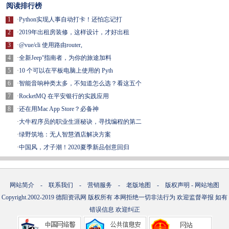
阅读排行榜
1
·
Python实现人事自动打卡！还怕忘记打
2
·
2019年出租房装修，这样设计，才好出租
3
·
@vue/cli 使用路由router,
4
·
全新Jeep⁺指南者，为你的旅途加料
5
·
10 个可以在平板电脑上使用的 Pyth
6
·
智能音响种类太多，不知道怎么选？看这五个
7
·
RocketMQ 在平安银行的实践应用
8
·
还在用Mac App Store？必备神
·
大牛程序员的职业生涯秘诀，寻找编程的第二
·
绿野筑地：无人智慧酒店解决方案
·
中国风，才子潮！2020夏季新品创意回归
网站简介
-
联系我们
-
营销服务
-
老版地图
-
版权声明
-
网站地图
Copyright.2002-2019
德阳资讯网
版权所有 本网拒绝一切非法行为 欢迎监督举报 如有
错误信息 欢迎纠正