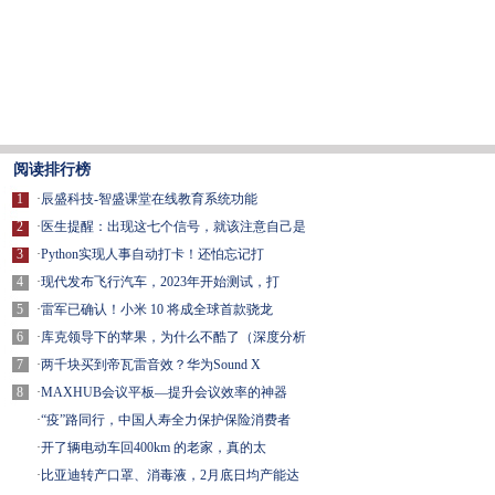
阅读排行榜
1
·
辰盛科技-智盛课堂在线教育系统功能
2
·
医生提醒：出现这七个信号，就该注意自己是
3
·
Python实现人事自动打卡！还怕忘记打
4
·
现代发布飞行汽车，2023年开始测试，打
5
·
雷军已确认！小米 10 将成全球首款骁龙
6
·
库克领导下的苹果，为什么不酷了（深度分析
7
·
两千块买到帝瓦雷音效？华为Sound X
8
·
MAXHUB会议平板—提升会议效率的神器
·
“疫”路同行，中国人寿全力保护保险消费者
·
开了辆电动车回400km 的老家，真的太
·
比亚迪转产口罩、消毒液，2月底日均产能达