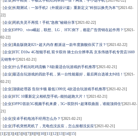
· [
企业
]
和平精英：平板比手机吃鸡率高一倍？网友：手小选手机!
[2021-02-22]
· [
企业
]
长期测试：一加手机2（外观设计篇）重新定义“科技以换壳为本”!
[2021-02-
22]
· [
企业
]
死机失灵不再慌！手机“急救”秘籍分享!
[2021-02-22]
· [
企业
]
OPPO、vivo崛起，联想、LG 、HTC倒下，都是广告营销在起作用？!
[2021-
02-22]
· [
企业
]
满血版骁龙821+超大内存 酷派这一款年度旗舰你买了没？!
[2021-02-22]
· [
企业
]
HTC D10w 4G智能手机 双卡双待 骑士白分辨率高 京东伟德手机专营店1669
元销售中!
[2021-02-21]
· [
企业
]
什么手机玩吃鸡流畅？8款最适合玩游戏的手机推荐!
[2021-02-21]
· [
企业
]
最适合玩游戏的四款手机，第一台性能最好，最后两台选谁太纠结！!
[2021-
02-21]
· [
企业
]
顶级处理器 告别卡顿 最低1399元 4款适合玩游戏手机推荐!
[2021-02-21]
· [
企业
]
HTC 10重新定义相机型手机--能拍超跑大片！!
[2021-02-21]
· [
企业
]
OPPO首款5G视频手机来袭，5G+双防抖+超薄双曲面，谁能顶得住!
[2021-02-
21]
· [
企业
]
安卓手机电池不经用怎么办？!
[2021-02-21]
· [
企业
]
手机突然死机了，充电也没反应，怎么按都没反应!
[2021-02-21]
[
1
]
[
2
]
[
3
]
[
4
]
[
5
]
[
6
]
[
7
]
[
8
]
[
9
]
[
10
]
[
11
]
[
12
]
[
13
]
[
14
]
[
15
]