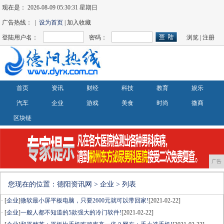
现在是：
2026-08-09 05:30:31 星期日
广告热线： |
设为首页
| 加入收藏
登陆用户名：
密码：
浏览
|
注册
首页
资讯
财经
科技
教育
娱乐
汽车
企业
游戏
美食
时尚
微商
区块链
广告
您现在的位置：
德阳资讯网
>
企业
> 列表
· [
企业
]
微软最小屏平板电脑，只要2600元就可以带回家!
[2021-02-22]
· [
企业
]
一般人都不知道的5款强大的冷门软件!
[2021-02-22]