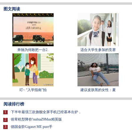
图文阅读
奔驰为何敢把一台2.
适合大学生参加的竞赛
叮~ “入学指南”拍
建议皮肤黑的女性：夏
阅读排行榜
1
·
下半年最强三款旗舰全屏手机已经基本出炉，
2
·
前辈机型降价!nubiaZ9Max精英版
3
·
德国金阶Gigaset ME pure手