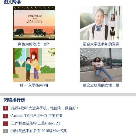
图文阅读
奔驰为何敢把一台2.
适合大学生参加的竞赛
叮~ “入学指南”拍
建议皮肤黑的女性：夏
阅读排行榜
1
·
推荐4款6G大运存手机，性能高，颜值好！
2
·
Android TV用户过千万 主要在亚
3
·
工作和生活兼得 三星Galaxy Z F
4
·
指纹竟然不在后面!2016版MotoX真