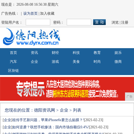
现在是：
2026-08-08 16:56:38 星期六
广告热线： |
设为首页
| 加入收藏
登陆用户名：
密码：
浏览
|
注册
首页
资讯
财经
科技
教育
娱乐
汽车
企业
游戏
美食
时尚
微商
区块链
广告
您现在的位置：
德阳资讯网
>
企业
> 列表
· [
企业
]
祖传手艺新问题，苹果iPhone6s要怎么贴膜？!
[2021-02-23]
· [
企业
]
如何逆袭？联想手机惨淡：国内市场份额仅0.4%!
[2021-02-23]