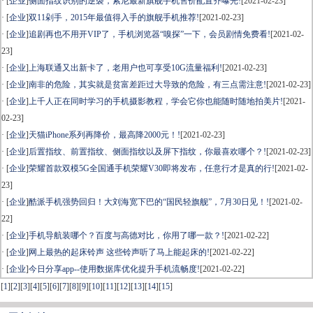
· [
企业
]
侧面指纹识别的逆袭，索尼最新旗舰手机售价配置齐曝光!
[2021-02-23]
· [
企业
]
双11剁手，2015年最值得入手的旗舰手机推荐!
[2021-02-23]
· [
企业
]
追剧再也不用开VIP了，手机浏览器“嗅探”一下，会员剧情免费看!
[2021-02-
23]
· [
企业
]
上海联通又出新卡了，老用户也可享受10G流量福利!
[2021-02-23]
· [
企业
]
南非的危险，其实就是贫富差距过大导致的危险，有三点需注意!
[2021-02-23]
· [
企业
]
上千人正在同时学习的手机摄影教程，学会它你也能随时随地拍美片!
[2021-
02-23]
· [
企业
]
天猫iPhone系列再降价，最高降2000元！!
[2021-02-23]
· [
企业
]
后置指纹、前置指纹、侧面指纹以及屏下指纹，你最喜欢哪个？!
[2021-02-23]
· [
企业
]
荣耀首款双模5G全国通手机荣耀V30即将发布，任意行才是真的行!
[2021-02-
23]
· [
企业
]
酷派手机强势回归！大刘海宽下巴的“国民轻旗舰”，7月30日见！!
[2021-02-
22]
· [
企业
]
手机导航装哪个？百度与高德对比，你用了哪一款？!
[2021-02-22]
· [
企业
]
网上最热的起床铃声 这些铃声听了马上能起床的!
[2021-02-22]
· [
企业
]
今日分享app--使用数据库优化提升手机流畅度!
[2021-02-22]
[
1
]
[
2
]
[
3
]
[
4
]
[
5
]
[
6
]
[
7
]
[
8
]
[
9
]
[
10
]
[
11
]
[
12
]
[
13
]
[
14
]
[
15
]