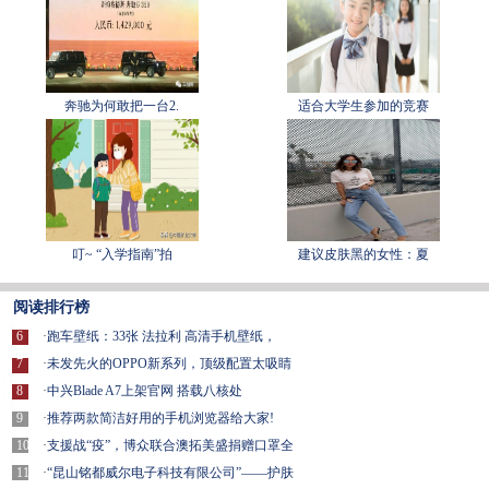
奔驰为何敢把一台2.
适合大学生参加的竞赛
叮~ “入学指南”拍
建议皮肤黑的女性：夏
阅读排行榜
6
·
跑车壁纸：33张 法拉利 高清手机壁纸，
7
·
未发先火的OPPO新系列，顶级配置太吸睛
8
·
中兴Blade A7上架官网 搭载八核处
9
·
推荐两款简洁好用的手机浏览器给大家!
10
·
支援战“疫”，博众联合澳拓美盛捐赠口罩全
11
·
“昆山铭都威尔电子科技有限公司”——护肤