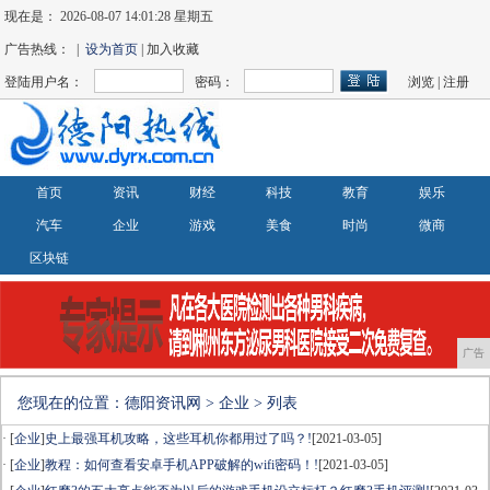
现在是：
2026-08-07 14:01:28 星期五
广告热线： |
设为首页
| 加入收藏
登陆用户名：
密码：
浏览
|
注册
首页
资讯
财经
科技
教育
娱乐
汽车
企业
游戏
美食
时尚
微商
区块链
广告
您现在的位置：
德阳资讯网
>
企业
> 列表
· [
企业
]
史上最强耳机攻略，这些耳机你都用过了吗？!
[2021-03-05]
· [
企业
]
教程：如何查看安卓手机APP破解的wifi密码！!
[2021-03-05]