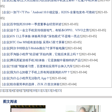
· [
企业
]
红魔3的五大亮点能否为以后的游戏手机设立标杆？红魔3手机评测!
[2021-03-
05]
· [
企业
]
一加7T+7T Pro「Android 10.0 稳定版」H2OS-全量包发布-可救砖!
[2021-03-
05]
· [
企业
]
百华悦邦2018年一季度董事会经营评述!
[2021-03-05]
· [
企业
]
这个五一金立手机宣传很接地气，有斩杀OPPO、VIVO之势!
[2021-03-05]
· [
企业
]
iOS 13上手体验 体验再升级/“深色模式”不是唯一亮点!
[2021-03-05]
· [
企业
]
HTC One M9或有迷你版 采用4.5英寸屏幕!
[2021-03-05]
· [
企业
]
阿尔卡特联合T-Mobile推出7寸屏平板电脑!
[2021-03-04]
· [
企业
]
手淘版小程序“轻店铺”开始内测，它能后来居上吗？!
[2021-03-04]
· [
企业
]
腾讯黑鲨游戏手机3轻体验：它是旗舰中最独特的产品!
[2021-03-04]
· [
企业
]
“扫描”驾驶者习惯，百度将轻应用平台伸入汽车!
[2021-03-04]
· [
企业
]
我为什么卸载了手机上所有阅读新闻的APP？!
[2021-03-04]
· [
企业
]
为什么小程序无法取代 App？!
[2021-03-04]
· [
企业
]
给你最简单的选择，ZUK Z1首次体验!
[2021-03-04]
[
1
]
[
2
]
[
3
]
[
4
]
[
5
]
[
6
]
[
7
]
[
8
]
[
9
]
[
10
]
[
11
]
[
12
]
[
13
]
[
14
]
[
15
]
图文阅读