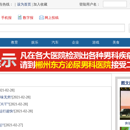
告热线： |
设为首页
| 加入收藏
登陆用户名：
手机报
数字报
网上投稿
教育
娱乐
汽车
企业
游戏
美食
图文
021-02-28]
回味无穷!
[2021-02-28]
UT”!
[2021-02-28]
运行超快!
[2021-02-28]
奔
!!
[2021-02-27]