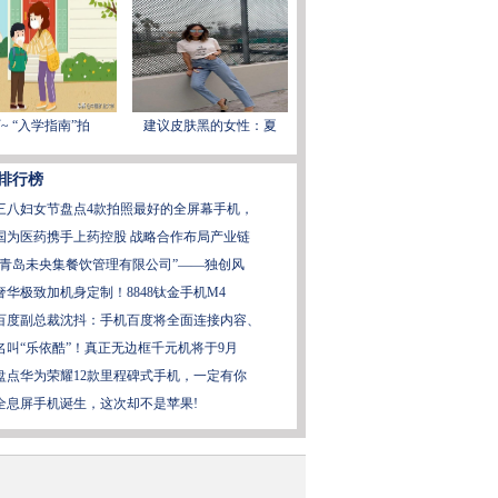
~ “入学指南”拍
建议皮肤黑的女性：夏
排行榜
三八妇女节盘点4款拍照最好的全屏幕手机，
国为医药携手上药控股 战略合作布局产业链
“青岛未央集餐饮管理有限公司”——独创风
奢华极致加机身定制！8848钛金手机M4
百度副总裁沈抖：手机百度将全面连接内容、
名叫“乐依酷”！真正无边框千元机将于9月
盘点华为荣耀12款里程碑式手机，一定有你
全息屏手机诞生，这次却不是苹果!