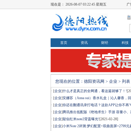
现在是：
2026-08-07 03:22:46 星期五
广
首页
资讯
财经
科技
您现在的位置：
德阳资讯网
>
企业
> 列表
· [
企业
]
什么才是真正的全网通，看这篇就够了！!
[2
· [
企业
]
安娜苏（Anna sui）香水礼盒｜沁人馨香，
· [
企业
]
你还在翻通讯录打电话？这款APP让你不再“O
· [
企业
]
腾讯推出低配版《绝地求生》手游 容量小、
· [
企业
]
疑似红米note2背盖曝光!
[2021-02-28]
· [
企业
]
小米Note 2评测:梦幻配置+双曲面屏=2799元起