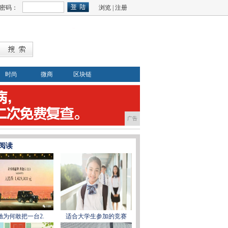
密码：
浏览
|
注册
时尚
微商
区块链
广告
阅读
驰为何敢把一台2.
适合大学生参加的竞赛