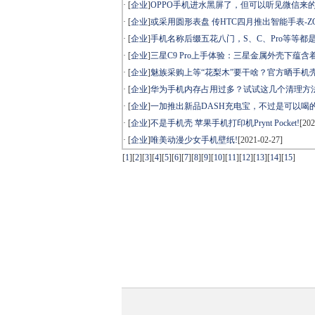
· [
企业
]
OPPO手机进水黑屏了，但可以听见微信来的
· [
企业
]
或采用圆形表盘 传HTC四月推出智能手表-Z
· [
企业
]
手机名称后缀五花八门，S、C、Pro等等都
· [
企业
]
三星C9 Pro上手体验：三星金属外壳下蕴含
· [
企业
]
魅族采购上等“花梨木”要干啥？官方晒手机壳
· [
企业
]
华为手机内存占用过多？试试这几个清理方法
· [
企业
]
一加推出新品DASH充电宝，不过是可以喝的
· [
企业
]
不是手机壳 苹果手机打印机Prynt Pocket!
[202
· [
企业
]
唯美动漫少女手机壁纸!
[2021-02-27]
[
1
]
[
2
]
[
3
]
[
4
]
[
5
]
[
6
]
[
7
]
[
8
]
[
9
]
[
10
]
[
11
]
[
12
]
[
13
]
[
14
]
[
15
]