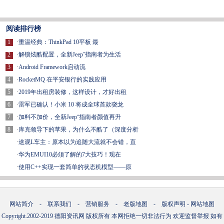
阅读排行榜
1
·
重温经典：ThinkPad 10平板 最
2
·
解锁炫酷配置，全新Jeep⁺指南者为生活
3
·
Android Framework启动流
4
·
RocketMQ 在平安银行的实践应用
5
·
2019年出租房装修，这样设计，才好出租
6
·
雷军已确认！小米 10 将成全球首款骁龙
7
·
加料不加价，全新Jeep⁺指南者颜值再升
8
·
库克领导下的苹果，为什么不酷了（深度分析
·
途观L车主：原本以为追随大流就不会错，直
·
华为EMUI10必须了解的7大技巧！现在
·
使用C++实现一套简单的状态机模型——原
网站简介
-
联系我们
-
营销服务
-
老版地图
-
版权声明
-
网站地图
Copyright.2002-2019
德阳资讯网
版权所有 本网拒绝一切非法行为 欢迎监督举报 如有