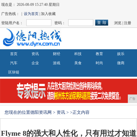
现在是：
2026-08-09 15:27:41 星期日
广告热线： |
设为首页
| 加入收藏
登陆用户名：
密码：
浏览
|
注册
首页
资讯
财经
科技
教育
娱乐
汽车
企业
游戏
美食
时尚
微商
区块链
广告
您现在的位置
德阳资讯网
>
资讯
> >正文内容
Flyme 8的强大和人性化，只有用过才知道