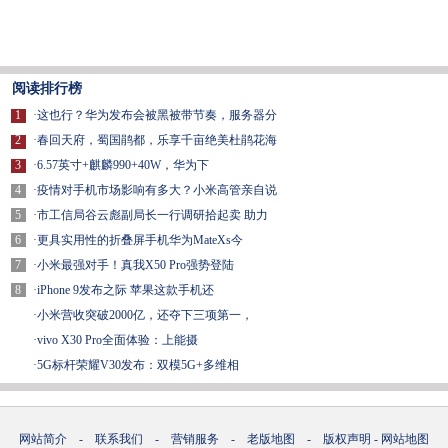
阅读排行榜
1
·
这也行？华为发布会被黑被带节奏，服务器分
2
·
春回天府，蜀国鹃都，乐享千亩绝美杜鹃花海
3
·
6.57英寸+麒麟990+40W，华为下
4
·
疫情对手机市场影响有多大？小米高管亲自说
5
·
市工信局谷云彪副局长一行调研拾起卖 助力
6
·
更具实用性的折叠屏手机华为MateXs今
7
·
小米最强对手！真我X50 Pro强势登陆
8
·
iPhone 9发布之际 苹果这款手机还
·
小米营收突破2000亿，还夺下三项第一，
·
vivo X30 Pro全面体验：上能摄
·
5G标杆荣耀V30发布：双模5G+多维相
网站简介
-
联系我们
-
营销服务
-
老版地图
-
版权声明
-
网站地图