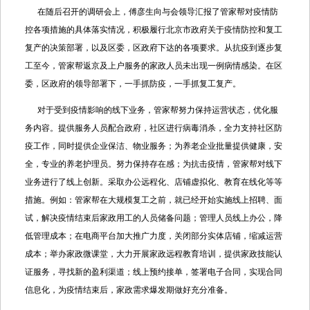
在随后召开的调研会上，傅彦生向与会领导汇报了管家帮对疫情防
控各项措施的具体落实情况，积极履行北京市政府关于疫情防控和复工
复产的决策部署，以及区委，区政府下达的各项要求。从抗疫到逐步复
工至今，管家帮返京及上户服务的家政人员未出现一例病情感染。在区
委，区政府的领导部署下，一手抓防疫，一手抓复工复产。
对于受到疫情影响的线下业务，管家帮努力保持运营状态，优化服
务内容。提供服务人员配合政府，社区进行病毒消杀，全力支持社区防
疫工作，同时提供企业保洁、物业服务；为养老企业批量提供健康，安
全，专业的养老护理员。努力保持存在感；为抗击疫情，管家帮对线下
业务进行了线上创新。采取办公远程化、店铺虚拟化、教育在线化等等
措施。例如：管家帮在大规模复工之前，就已经开始实施线上招聘、面
试，解决疫情结束后家政用工的人员储备问题；管理人员线上办公，降
低管理成本；在电商平台加大推广力度，关闭部分实体店铺，缩减运营
成本；举办家政微课堂，大力开展家政远程教育培训，提供家政技能认
证服务，寻找新的盈利渠道；线上预约接单，签署电子合同，实现合同
信息化，为疫情结束后，家政需求爆发期做好充分准备。