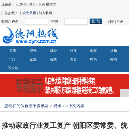
现在是：
2026-08-08 10:16:26 星期六
广告热线： |
设为首页
| 加入收藏
登陆用户名：
密码：
浏览
|
注册
首页
资讯
财经
科技
教育
娱乐
汽车
企业
游戏
美食
时尚
微商
区块链
广告
您现在的位置
德阳资讯网
>
资讯
> >正文内容
推动家政行业复工复产 朝阳区委常委、统