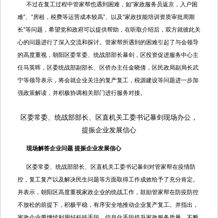
不过在复工过程中管家帮也遇到困难，如“家政服务员返京，入户困
难”、“房租，税费等运营成本较高”、以及“家政技能培训资质审批周期
长”等问题，希望党和政府可以提供帮助，在听取介绍后，双方就彼此关
心的问题进行了深入交流和探讨。管家帮所遇到的困难引起了与会领导
的高度重视，朝阳区委常委、统战部部长暴剑，区投资促进服务中心主
任马英晖，区委统战部副部长、区侨办主任金晓倩，区民政局副局长武
宁等领导表示，将会就企业关注的复产复工，税源建设等问题进一步加
强政策解读，并积极协调相关部门进行服务对接。
区委常委、统战部部长、区直机关工委书记暴剑现场办公，
提振企业发展信心
现场解答企业问题 提振企业发展信心
区委常委、统战部部长、区直机关工委书记暴剑对管家帮在疫情防
控，复工复产以及解决民生问题等方面取得工作成效给予了充分肯定。
并表示，朝阳区高度重视家政企业的统战工作，鼓励管家帮在防疫防控
不放松的前提下，积极平稳，有序安全地推动企业复产复工。并指出，
家政企业要继续利用好科技手段，信息化手段提升家政服务质量，不断